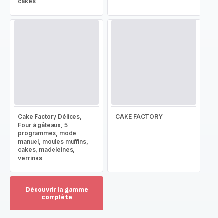
cakes
Cake Factory Délices,
CAKE FACTORY
Four à gâteaux, 5
programmes, mode
manuel, moules muffins,
cakes, madeleines,
verrines
Découvrir la gamme
complète
Voir
plus...