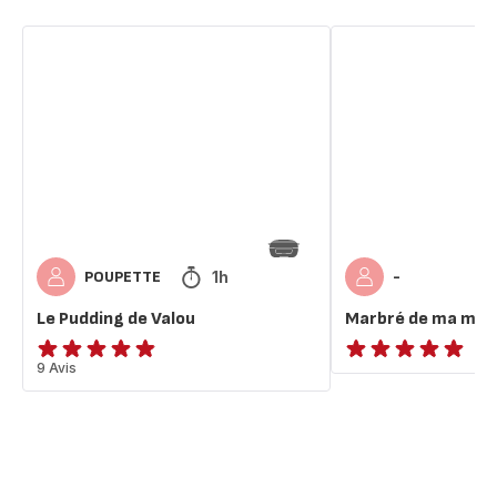
Le
Marbré
Pudding
de
de
ma
Valou
maman
1h
POUPETTE
-
Le Pudding de Valou
Marbré de ma ma
ratings.4.8
9 Avis
ratings.NaN