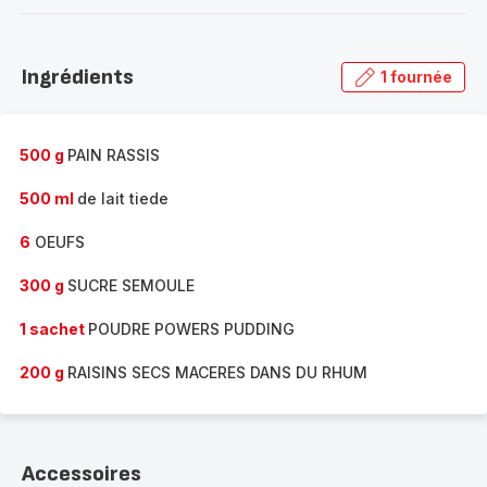
-
Découvrir
la
Ingrédients
1 fournée
gamme
complète
-
500 g
PAIN RASSIS
500 ml
de lait tiede
6
OEUFS
300 g
SUCRE SEMOULE
1 sachet
POUDRE POWERS PUDDING
200 g
RAISINS SECS MACERES DANS DU RHUM
Accessoires