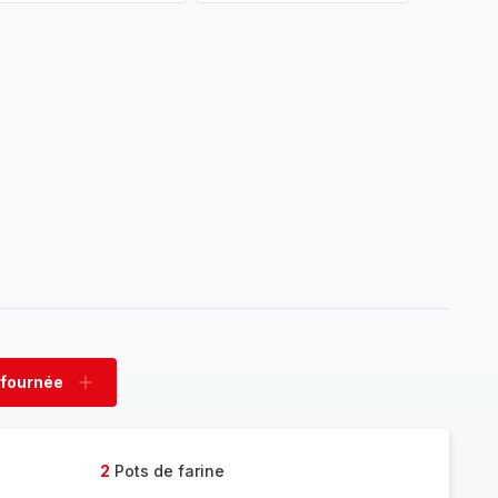
 fournée
rimer
Ajouter
née
fournée
2
Pots de farine