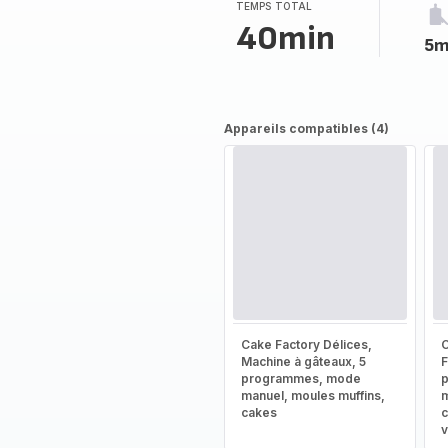
(moyenne)
TEMPS TOTAL
40min
5m
Appareils compatibles (4)
Cake Factory Délices,
C
Machine à gâteaux, 5
F
programmes, mode
manuel, moules muffins,
m
cakes
c
v