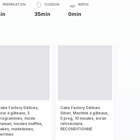
PRÉPARATION
CUISSON
REPOS
in
35min
0min
ake Factory Délices,
Cake Factory Délices
our à gâteaux, 5
Silver, Machine à gâteaux,
programmes, mode
5 prog, 10 moules, écran
anuel, moules muffins,
rétroéclairé,
akes, madeleines,
RECONDITIONNÉ
errines