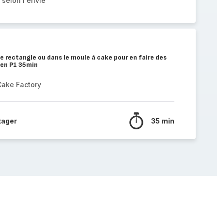
 selon l'envie
e rectangle ou dans le moule à cake pour en faire des
 en P1 35min
Cake Factory
tager
35 min