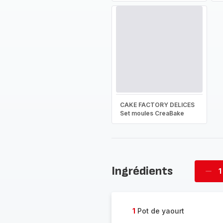
CAKE FACTORY DELICES
Set moules CreaBake
Ingrédients
1
Supp
four
1
Pot de yaourt