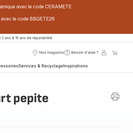
 céramique avec le code CERAMETE
ues avec le code BBQETE26
 2 ans & 15 ans de réparabilité
Nos magasins
Besoin d'aide ?
Nos
Besoin
Mon
Mon
magasins
d'aide
compte
panier
cessoires
Services & Recyclage
Inspirations
?
rt pepite