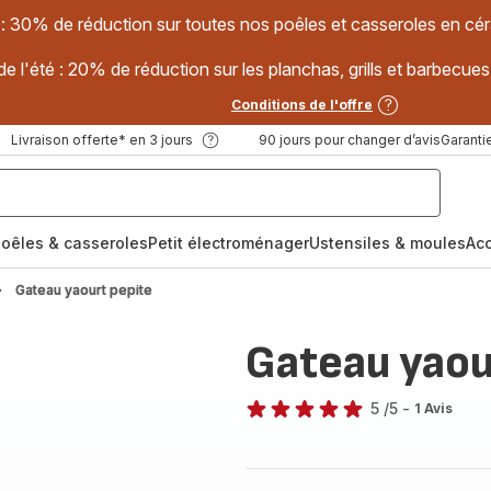
 : 30% de réduction sur toutes nos poêles et casseroles en
e l'été : 20% de réduction sur les planchas, grills et barbec
Conditions de l'offre
Livraison offerte* en 3 jours
90 jours pour changer d’avis
Garantie
oêles & casseroles
Petit électroménager
Ustensiles & moules
Ac
Gateau yaourt pepite
Gateau yaou
5
/5
-
1 Avis
Avis
5
étoiles