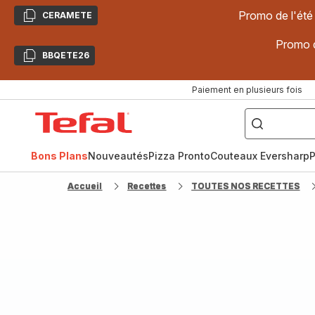
Promo de l'été
CERAMETE
Copier
Promo d
BBQETE26
Copier
Paiement en plusieurs fois
["Poêles
inox,
Accueil
Cake
Factory,
Tefal
Planchas,
Céramique..."]
Bons Plans
Nouveautés
Pizza Pronto
Couteaux Eversharp
P
Accueil
Recettes
TOUTES NOS RECETTES