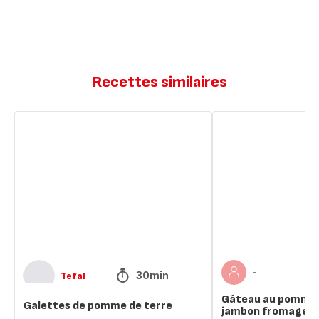
Recettes similaires
Galettes
Gâteau
de
au
pomme
pommes
de
de
terre
terres
jambon
fromage
-
30min
Tefal
Gâteau au pommes
Galettes de pomme de terre
jambon fromage