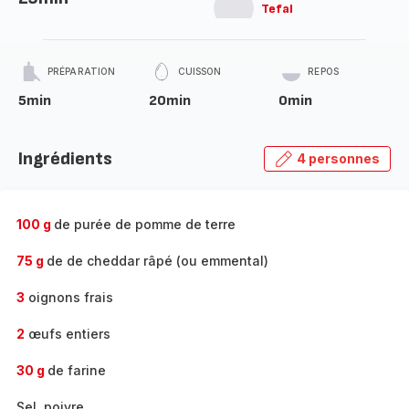
Tefal
PRÉPARATION
CUISSON
REPOS
5min
20min
0min
Ingrédients
4 personnes
100 g
de purée de pomme de terre
75 g
de de cheddar râpé (ou emmental)
3
oignons frais
2
œufs entiers
30 g
de farine
Sel, poivre