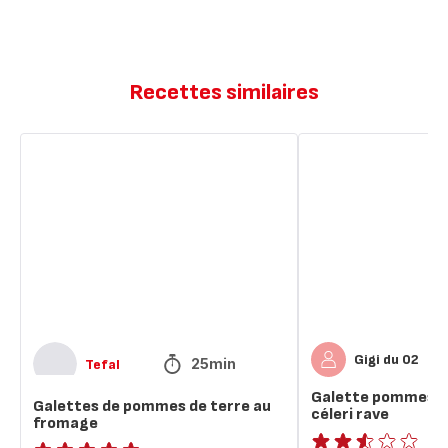
Recettes similaires
Galettes
Galette
de
pommes
pommes
de
de
terre
terre
et
au
céleri
fromage
rave
Gigi du 02
25min
Tefal
Galette pommes de
Galettes de pommes de terre au
céleri rave
fromage