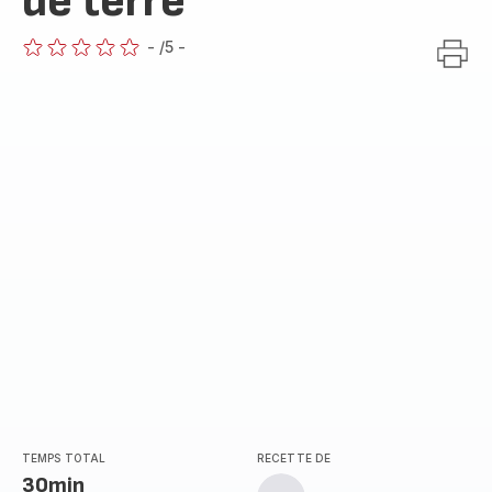
de terre
-
/5
-
ratings.0
TEMPS TOTAL
RECETTE DE
30min