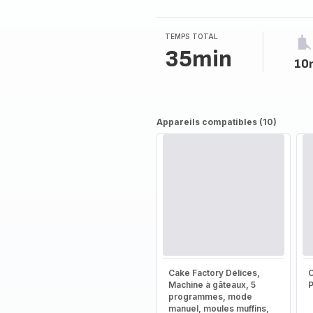
5
étoiles
(moyenne)
TEMPS TOTAL
35min
10
Appareils compatibles (10)
Cake Factory Délices,
Machine à gâteaux, 5
programmes, mode
manuel, moules muffins,