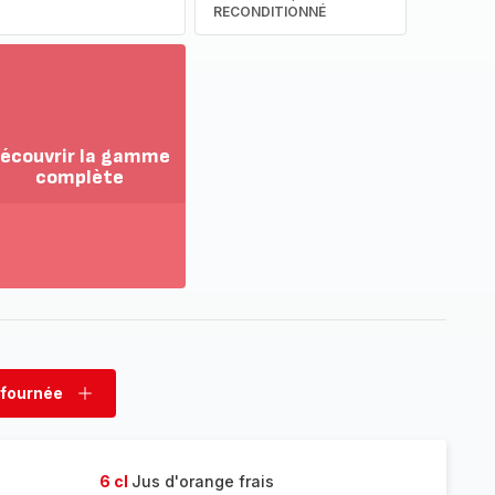
RECONDITIONNÉ
écouvrir la gamme
complète
ir
us...
couvrir
amme
mplète
 fournée
rimer
Ajouter
née
fournée
6 cl
Jus d'orange frais