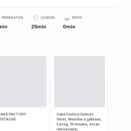
PRÉPARATION
CUISSON
REPOS
min
25min
0min
CAKE FACTORY
Cake Factory Délices
PISTACHE
Silver, Machine à gâteaux,
5 prog, 10 moules, écran
rétroéclairé,