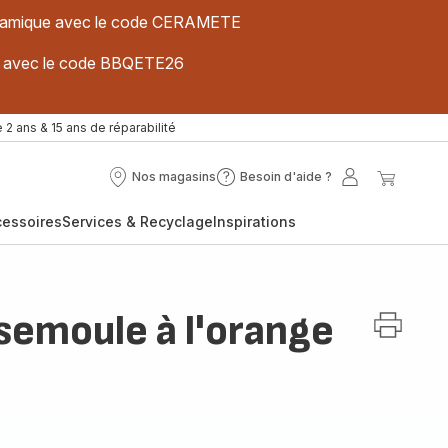
 céramique avec le code CERAMETE
ues avec le code BBQETE26
 2 ans & 15 ans de réparabilité
Nos magasins
Besoin d'aide ?
Nos
Besoin
Mon
Mon
magasins
d'aide
compte
panier
cessoires
Services & Recyclage
Inspirations
?
semoule à l'orange