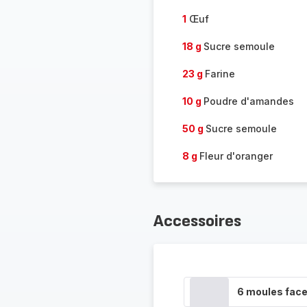
1
Œuf
18 g
Sucre semoule
23 g
Farine
10 g
Poudre d'amandes
50 g
Sucre semoule
8 g
Fleur d'oranger
Accessoires
6 moules fac