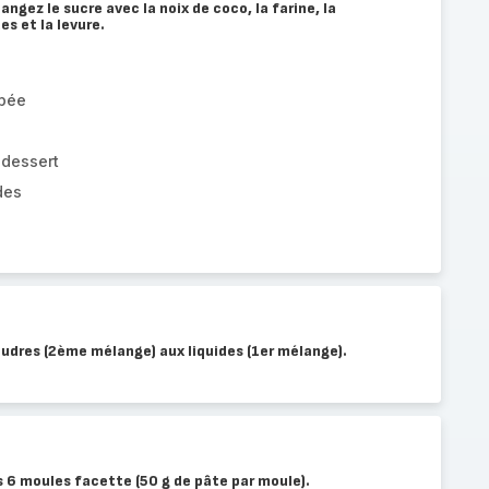
ngez le sucre avec la noix de coco, la farine, la
s et la levure.
âpée
 dessert
des
udres (2ème mélange) aux liquides (1er mélange).
s 6 moules facette (50 g de pâte par moule).