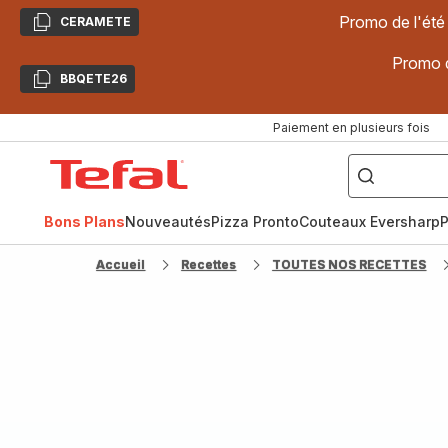
Promo de l'été
CERAMETE
Copier
Promo d
BBQETE26
Copier
Paiement en plusieurs fois
["Poêles
inox,
Accueil
Cake
Factory,
Tefal
Planchas,
Céramique..."]
Bons Plans
Nouveautés
Pizza Pronto
Couteaux Eversharp
P
Accueil
Recettes
TOUTES NOS RECETTES