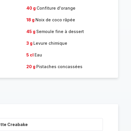
40 g
Confiture d'orange
18 g
Noix de coco râpée
45 g
Semoule fine à dessert
3 g
Levure chimique
5 cl
Eau
20 g
Pistaches concassées
ette Creabake