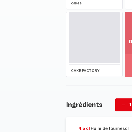
cakes
D
Vo
pl
-
Dé
CAKE FACTORY
la
g
co
-
Ingrédients
1
Supp
four
4.5 cl
Huile de tournesol