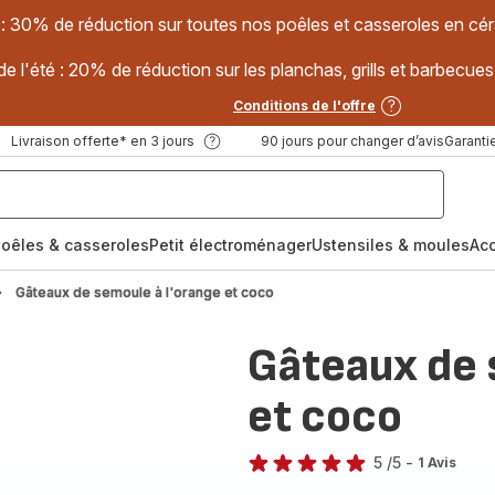
 : 30% de réduction sur toutes nos poêles et casseroles en
e l'été : 20% de réduction sur les planchas, grills et barbec
Conditions de l'offre
Livraison offerte* en 3 jours
90 jours pour changer d’avis
Garantie
oêles & casseroles
Petit électroménager
Ustensiles & moules
Ac
Gâteaux de semoule à l'orange et coco
Gâteaux de 
et coco
5
/5
-
1 Avis
Avis