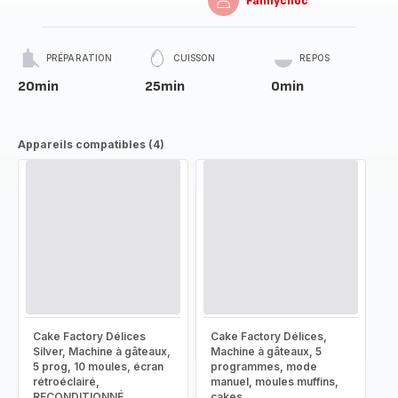
Fannychoc
PRÉPARATION
CUISSON
REPOS
20min
25min
0min
Appareils compatibles (4)
Cake Factory Délices
Cake Factory Délices,
Silver, Machine à gâteaux,
Machine à gâteaux, 5
5 prog, 10 moules, écran
programmes, mode
rétroéclairé,
manuel, moules muffins,
RECONDITIONNÉ
cakes