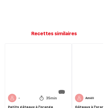
Recettes similaires
Petits
Gâteaux
gâteaux
à
à
l'orange
l'orange
de
JF
Piège
35min
-
Améli
Petits gâteaux à l'orange
Gâteaux à l'orange