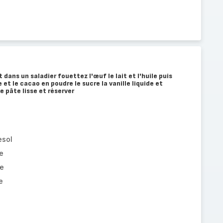
 dans un saladier fouettez l'œuf le lait et l'huile puis
e et le cacao en poudre le sucre la vanille liquide et
e pâte lisse et réserver
esol
e
re
e