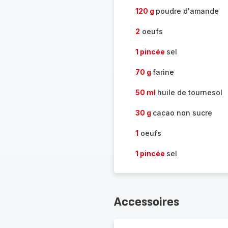
120 g
poudre d'amande
2
oeufs
1 pincée
sel
70 g
farine
50 ml
huile de tournesol
30 g
cacao non sucre
1
oeufs
1 pincée
sel
Accessoires