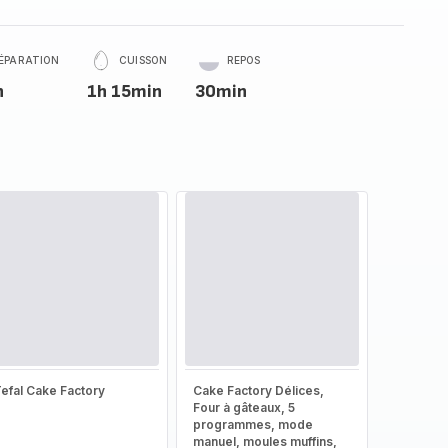
ÉPARATION
CUISSON
REPOS
n
1h 15min
30min
efal Cake Factory
Cake Factory Délices,
Four à gâteaux, 5
programmes, mode
manuel, moules muffins,