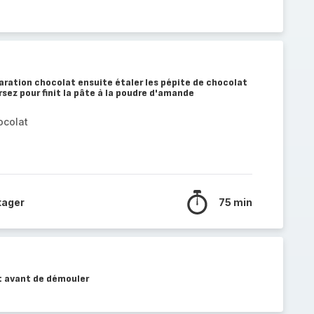
paration chocolat ensuite étaler les pépite de chocolat
rsez pour finit la pâte à la poudre d'amande
ocolat
tager
75 min
t avant de démouler