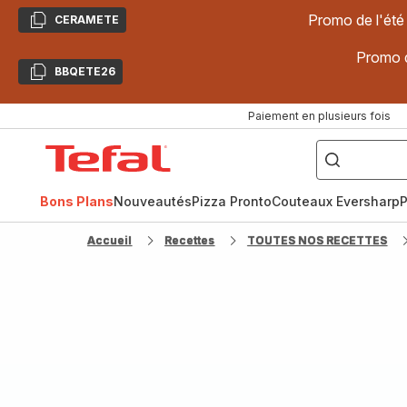
Promo de l'été
CERAMETE
Copier
Promo d
BBQETE26
Copier
Paiement en plusieurs fois
["Poêles
inox,
Accueil
Cake
Factory,
Tefal
Planchas,
Céramique..."]
Bons Plans
Nouveautés
Pizza Pronto
Couteaux Eversharp
P
Accueil
Recettes
TOUTES NOS RECETTES