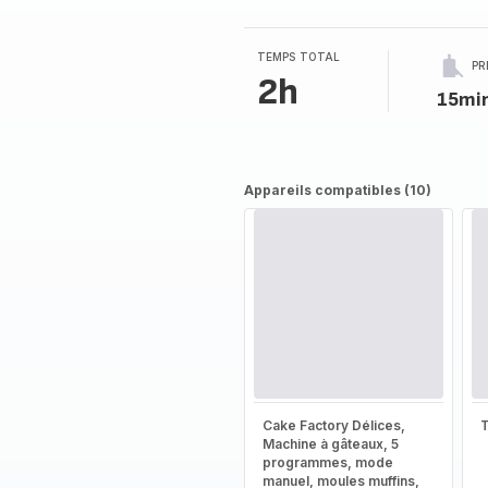
3
étoiles
(moyenne)
TEMPS TOTAL
PR
2h
15mi
Appareils compatibles (10)
Cake Factory Délices,
T
Machine à gâteaux, 5
programmes, mode
manuel, moules muffins,