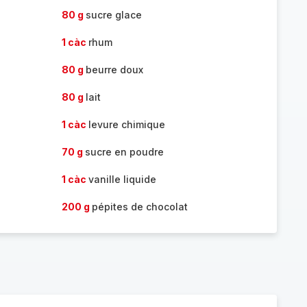
80 g
sucre glace
1 càc
rhum
80 g
beurre doux
80 g
lait
1 càc
levure chimique
70 g
sucre en poudre
1 càc
vanille liquide
200 g
pépites de chocolat