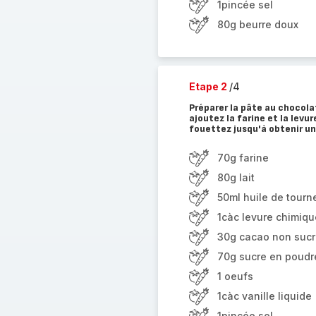
1pincée sel
80g beurre doux
Etape 2
/4
Préparer la pâte au chocolat
ajoutez la farine et la levur
fouettez jusqu'à obtenir un
70g farine
80g lait
50ml huile de tourn
1càc levure chimiqu
30g cacao non suc
70g sucre en poudr
1 oeufs
1càc vanille liquide
1pincée sel