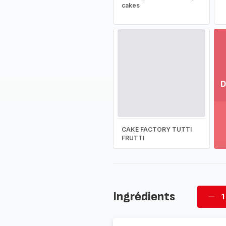
cakes
D
Vo
pl
-
CAKE FACTORY TUTTI
Dé
FRUTTI
la
g
co
-
Ingrédients
1
Supp
four