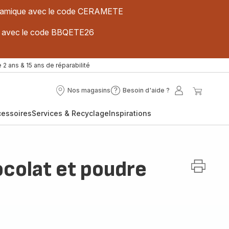
 céramique avec le code CERAMETE
ues avec le code BBQETE26
 2 ans & 15 ans de réparabilité
Nos magasins
Besoin d'aide ?
Nos
Besoin
Mon
Mon
magasins
d'aide
compte
panier
cessoires
Services & Recyclage
Inspirations
?
colat et poudre