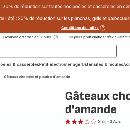
 : 30% de réduction sur toutes nos poêles et casseroles en
e l'été : 20% de réduction sur les planchas, grills et barbec
Conditions de l'offre
Livraison offerte* en 3 jours
90 jours pour changer d’avis
Garantie
oêles & casseroles
Petit électroménager
Ustensiles & moules
Ac
Gâteaux chocolat et poudre d'amande
Gâteaux cho
d'amande
3
/5
-
2 Avis
Avis