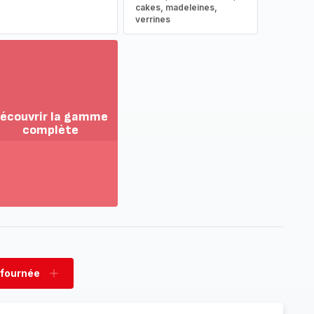
cakes, madeleines,
verrines
écouvrir la gamme
complète
ir
us...
couvrir
amme
mplète
 fournée
rimer
Ajouter
née
fournée