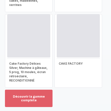
cakes, madeleines,
verrines
Cake Factory Délices
CAKE FACTORY
Silver, Machine à gâteaux,
5 prog, 10 moules, écran
rétroéclairé,
RECONDITIONNÉ
Découvrir la gamme
complète
Voir
plus...