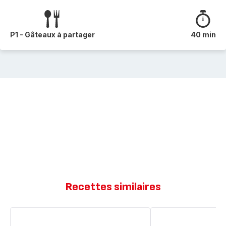
P1 - Gâteaux à partager
40 min
Recettes similaires
Gâteau
Mini
aux
cakes