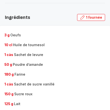
-
Découvrir
la
Ingrédients
1 fournée
gamme
complète
-
3 g
Oeufs
10 cl
Huile de tournesol
1 càs
Sachet de levure
50 g
Poudre d’amande
180 g
Farine
1 càs
Sachet de sucre vanillé
150 g
Sucre roux
125 g
Lait