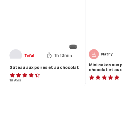
poires
aux
et
pépites
au
de
chocolat
chocolat
et
aux
poires
Nathy
1h 10min
Tefal
Mini cakes aux pép
Gâteau aux poires et au chocolat
chocolat et aux po
ratings.4.4
18 Avis
ratings.NaN