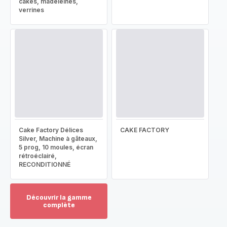
cakes, madeleines,
verrines
Cake Factory Délices
CAKE FACTORY
Silver, Machine à gâteaux,
5 prog, 10 moules, écran
rétroéclairé,
RECONDITIONNÉ
Découvrir la gamme
complète
Voir
plus...