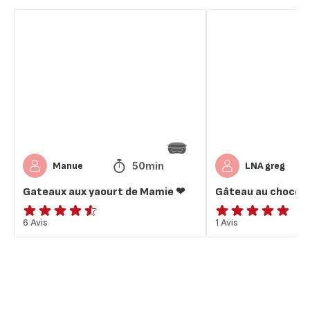
Gateaux
Gâteau
aux
au
yaourt
chocolat
de
de
Mamie
mamie
❤
50min
Manue
LNA greg
Gateaux aux yaourt de Mamie ❤
Gâteau au chocol
ratings.4.5
6 Avis
Avis
1 Avis
5
étoiles
(moyenne)