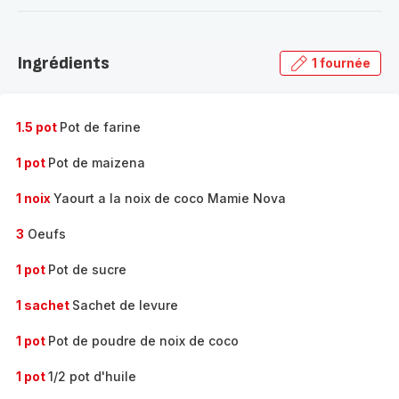
-
Découvrir
la
Ingrédients
1 fournée
gamme
complète
-
1.5 pot
Pot de farine
1 pot
Pot de maizena
1 noix
Yaourt a la noix de coco Mamie Nova
3
Oeufs
1 pot
Pot de sucre
1 sachet
Sachet de levure
1 pot
Pot de poudre de noix de coco
1 pot
1/2 pot d'huile