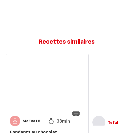
Recettes similaires
Fondants
Fondants
au
au
chocolat
chocolat
33min
MaEva18
Tefal
Fondants au chocolat