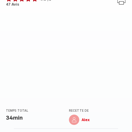
ratings.4.9
47 Avis
TEMPS TOTAL
RECETTE DE
34min
Alex