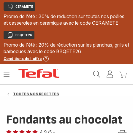
CERAMETE
Copier
Promo de l'été : 30% de réduction sur toutes nos poêles
et casseroles en céramique avec le code CERAMETE
BBQETE26
Copier
Promo de l'été : 20% de réduction sur les planchas, grills et
barbecues avec le code BBQETE26
Conditions de l'offre
Accueil
Ouvrir
Mon
Mon
Tefal
le
compte
panie
menu
TOUTES NOS RECETTES
Fondants au chocolat
4.9
/5
-