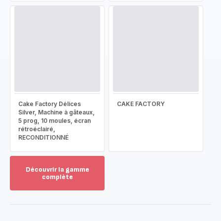
Cake Factory Délices
CAKE FACTORY
Silver, Machine à gâteaux,
5 prog, 10 moules, écran
rétroéclairé,
RECONDITIONNÉ
Découvrir la gamme
complète
Voir
plus...
-
Découvrir