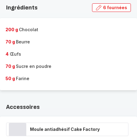
la
Ingrédients
6 fournées
gamme
complète
-
200 g
Chocolat
70 g
Beurre
4
Œufs
70 g
Sucre en poudre
50 g
Farine
Accessoires
Moule antiadhésif Cake Factory