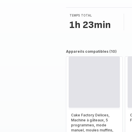
5
étoiles
(moyenne)
TEMPS TOTAL
1h 23min
Appareils compatibles (10)
Cake Factory Délices,
Machine à gâteaux, 5
programmes, mode
manuel, moules muffins,