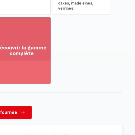
cakes, madeleines,
verrines
écouvrir la gamme
complète
ir
us...
couvrir
amme
mplète
 fournée
rimer
Ajouter
née
fournée