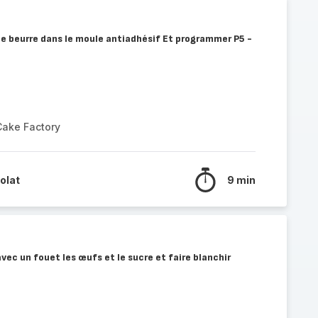
 le beurre dans le moule antiadhésif Et programmer P5 -
Cake Factory
olat
9 min
vec un fouet les œufs et le sucre et faire blanchir