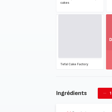
cakes
D
Vo
pl
-
Dé
Tefal Cake Factory
la
g
co
-
Ingrédients
1
Supp
four