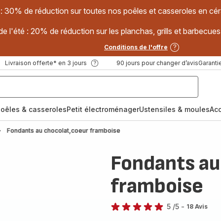
 : 30% de réduction sur toutes nos poêles et casseroles en
e l'été : 20% de réduction sur les planchas, grills et barbec
Conditions de l'offre
Livraison offerte* en 3 jours
90 jours pour changer d’avis
Garantie
oêles & casseroles
Petit électroménager
Ustensiles & moules
Ac
Fondants au chocolat,coeur framboise
Fondants au
framboise
5
/5
-
18 Avis
Avis