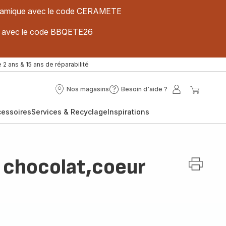
 céramique avec le code CERAMETE
ues avec le code BBQETE26
 2 ans & 15 ans de réparabilité
Nos magasins
Besoin d'aide ?
Nos
Besoin
Mon
Mon
magasins
d'aide
compte
panier
cessoires
Services & Recyclage
Inspirations
?
 chocolat,coeur