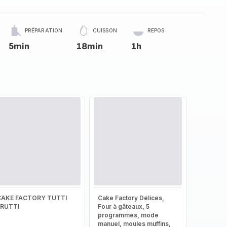
PRÉPARATION
CUISSON
REPOS
5min
18min
1h
CAKE FACTORY TUTTI
Cake Factory Délices,
FRUTTI
Four à gâteaux, 5
programmes, mode
manuel, moules muffins,