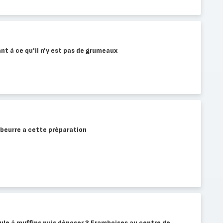
lant à ce qu'il n'y est pas de grumeaux
e beurre a cette préparation
ule à muffins puis déposer 3 Framboises au centre de