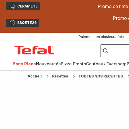
Promo de l'été
CERAMETE
Copier
Promo d
BBQETE26
Copier
Paiement en plusieurs fois
["Poêles
inox,
Accueil
Cake
Factory,
Tefal
Planchas,
Céramique..."]
Bons Plans
Nouveautés
Pizza Pronto
Couteaux Eversharp
P
Accueil
Recettes
TOUTES NOS RECETTES