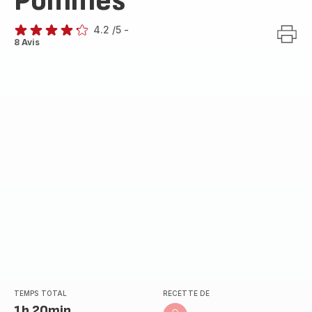
Pommes
4.2
/5
-
ratings.4.2
8 Avis
TEMPS TOTAL
RECETTE DE
1h 20min