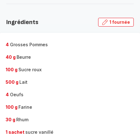
-
Découvrir
la
Ingrédients
1 fournée
gamme
complète
-
4
Grosses Pommes
40 g
Beurre
100 g
Sucre roux
500 g
Lait
4
Oeufs
100 g
Farine
30 g
Rhum
1 sachet
sucre vanillé