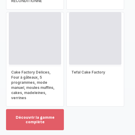
RECONDITIONNÉ
Cake Factory Délices,
Tefal Cake Factory
Four à gâteaux, 5
programmes, mode
manuel, moules muffins,
cakes, madeleines,
verrines
Découvrir la gamme
complète
Voir
plus...