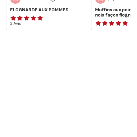
FLOGNARDE AUX POMMES
Muffins aux poire
noix façon flognar
Avis
2 Avis
ratings.NaN
5
étoiles
(moyenne)