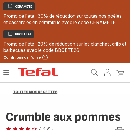
CERAMETE
Copier
Promo de l'été : 30% de réduction sur toutes nos poêles
et casseroles en céramique avec le code CERAMETE
BBQETE26
Copier
Promo de l'été : 20% de réduction sur les planchas, grills et
barbecues avec le code BBQETE26
Conditions de l'offre
Accueil
Ouvrir
Mon
Mon
Tefal
le
compte
panie
menu
TOUTES NOS RECETTES
Crumble aux pommes
4.2
/5
-