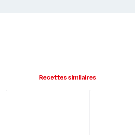
Recettes similaires
Crumble
Crumble
aux
aux
pommes
pommes