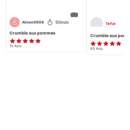
50min
Alison0909
Tefal
Crumble aux pommes
Crumble aux pom
Avis
15 Avis
ratings.4.8
65 Avis
5
étoiles
(moyenne)