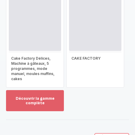
Cake Factory Délices,
CAKE FACTORY
Machine à gâteaux, 5
programmes, mode
manuel, moules muffins,
cakes
Découvrir la gamme
complète
Voir
plus...
-
Découvrir
la