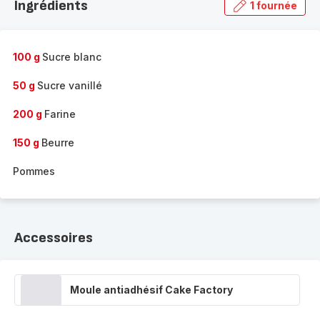
Ingrédients
1 fournée
gamme
complète
-
100 g
Sucre blanc
50 g
Sucre vanillé
200 g
Farine
150 g
Beurre
Pommes
Accessoires
Moule antiadhésif Cake Factory