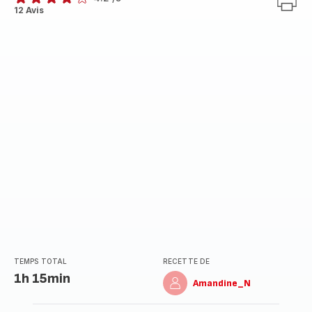
ratings.4.2
12 Avis
TEMPS TOTAL
RECETTE DE
1h 15min
Amandine_N