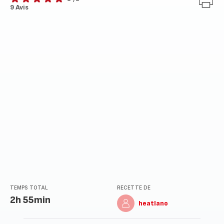
Avis
9 Avis
5
étoiles
(moyenne)
TEMPS TOTAL
RECETTE DE
2h 55min
heatlano