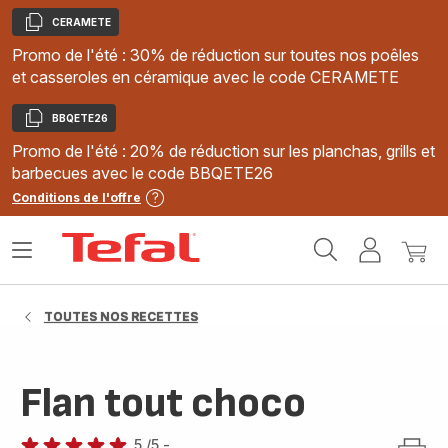
CERAMETE
Copier
Promo de l'été : 30% de réduction sur toutes nos poêles
et casseroles en céramique avec le code CERAMETE
BBQETE26
Copier
Promo de l'été : 20% de réduction sur les planchas, grills et
barbecues avec le code BBQETE26
Conditions de l'offre
Accueil
Ouvrir
Mon
Mon
Tefal
le
compte
panie
menu
TOUTES NOS RECETTES
Flan tout choco
5
/5
-