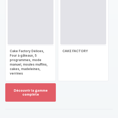
Cake Factory Délices,
CAKE FACTORY
Four à gâteaux, 5
programmes, mode
manuel, moules muffins,
cakes, madeleines,
verrines
Découvrir la gamme
complète
Voir
plus...
-
Découvrir