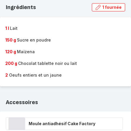
la
Ingrédients
1 fournée
gamme
complète
-
1 l
Lait
150 g
Sucre en poudre
120 g
Maïzena
200 g
Chocolat tablette noir ou lait
2
Oeufs entiers et un jaune
Accessoires
Moule antiadhésif Cake Factory