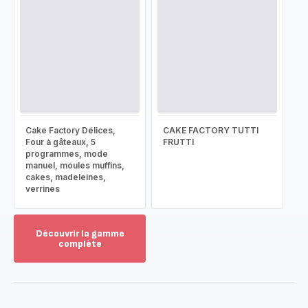
Cake Factory Délices,
CAKE FACTORY TUTTI
Four à gâteaux, 5
FRUTTI
programmes, mode
manuel, moules muffins,
cakes, madeleines,
verrines
Découvrir la gamme
complète
Voir
plus...
-
Découvrir