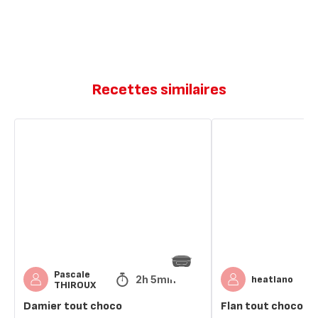
Recettes similaires
Damier
Flan
tout
tout
choco
choco
Pascale
2h 5min
heatlano
THIROUX
Damier tout choco
Flan tout choco