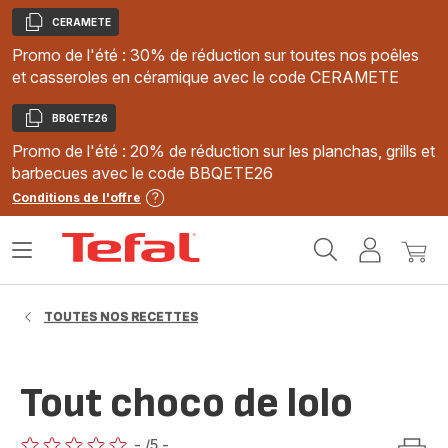
CERAMETE
Copier
Promo de l'été : 30% de réduction sur toutes nos poêles
et casseroles en céramique avec le code CERAMETE
BBQETE26
Copier
Promo de l'été : 20% de réduction sur les planchas, grills et
barbecues avec le code BBQETE26
Conditions de l'offre
Accueil
Ouvrir
Mon
Mon
Tefal
le
compte
panie
menu
TOUTES NOS RECETTES
Tout choco de lolo
-
/5
-