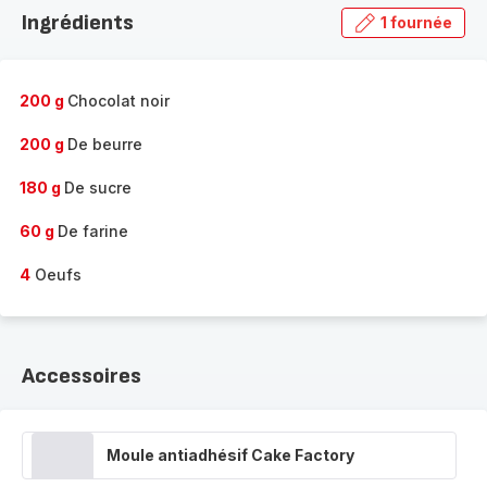
la
Ingrédients
1 fournée
gamme
complète
-
200 g
Chocolat noir
200 g
De beurre
180 g
De sucre
60 g
De farine
4
Oeufs
Accessoires
Moule antiadhésif Cake Factory