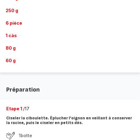
250 g
6 pièce
1 càs
80 g
60 g
Préparation
Etape 1
/17
Ciseler la ciboulette. Éplucher l'oignon en veillant à conserver
la racine, puis le ciseler en petits dés.
1botte