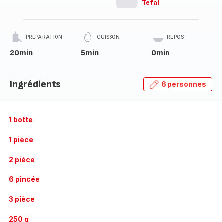
Tefal
PRÉPARATION
CUISSON
REPOS
20min
5min
0min
Ingrédients
6 personnes
1 botte
1 pièce
2 pièce
6 pincée
3 pièce
250 g