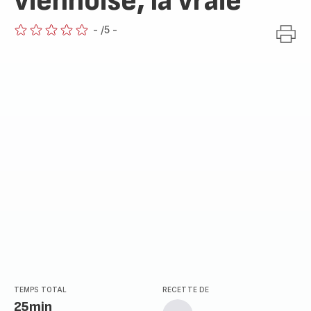
viennoise, la vraie
-
/5
-
ratings.0
TEMPS TOTAL
RECETTE DE
25min