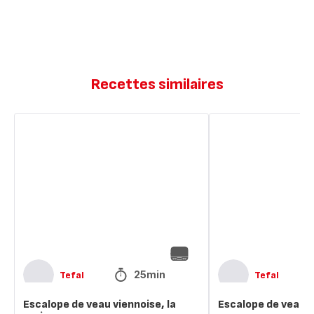
Recettes similaires
Escalope
Escalope
de
de
veau
veau
viennoise,
à
la
la
vraie
milanaise
25min
Tefal
Tefal
Escalope de veau viennoise, la
Escalope de veau à