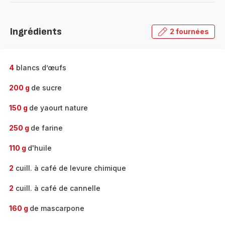
-
Découvrir
la
Ingrédients
2 fournées
gamme
complète
-
4
blancs d’œufs
200 g
de sucre
150 g
de yaourt nature
250 g
de farine
110 g
d'huile
2
cuill. à café de levure chimique
2
cuill. à café de cannelle
160 g
de mascarpone