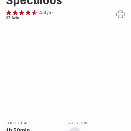
Speculoos
4.6
/5
-
ratings.4.6
27 Avis
TEMPS TOTAL
RECETTE DE
1h 50min