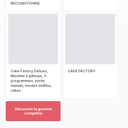
RECONDITIONNÉ
Cake Factory Délices,
CAKE FACTORY
Machine à gâteaux, 5
programmes, mode
manuel, moules muffins,
cakes
Découvrir la gamme
complète
Voir
plus...