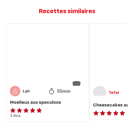
Recettes similaires
Moelleux
Cheesecakes
aux
aux
speculoos
Spéculoos®
55min
Lyli
Tefal
Moelleux aux speculoos
Cheesecakes aux 
Avis
3 Avis
ratings.NaN
5
étoiles
(moyenne)