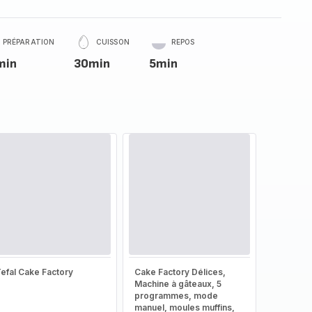
PRÉPARATION
CUISSON
REPOS
min
30min
5min
efal Cake Factory
Cake Factory Délices,
Machine à gâteaux, 5
programmes, mode
manuel, moules muffins,