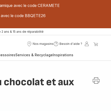
 céramique avec le code CERAMETE
ues avec le code BBQETE26
 2 ans & 15 ans de réparabilité
Nos magasins
Besoin d'aide ?
Nos
Besoin
Mon
Mon
magasins
d'aide
compte
panier
cessoires
Services & Recyclage
Inspirations
?
 chocolat et aux