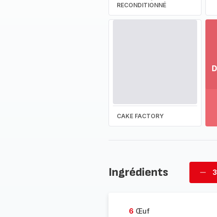
RECONDITIONNÉ
D
Vo
pl
-
Dé
CAKE FACTORY
la
g
co
-
Ingrédients
3
Supp
four
6
Œuf