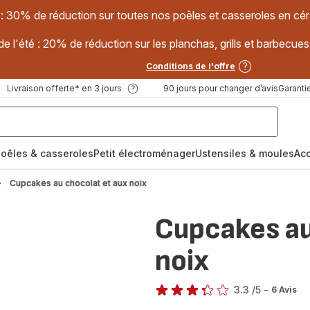
 : 30% de réduction sur toutes nos poêles et casseroles en
e l'été : 20% de réduction sur les planchas, grills et barbec
Conditions de l'offre
Livraison offerte* en 3 jours
90 jours pour changer d’avis
Garantie
oêles & casseroles
Petit électroménager
Ustensiles & moules
Ac
Cupcakes au chocolat et aux noix
Cupcakes au
noix
3.3
/5
-
6 Avis
ratings.3.3