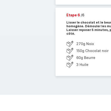
Etape 6
/6
Lisser le chocolat et le beur
homogène. Démouler les muf
Laisser reposer 5 minutes, 
côté.
270g Noix
150g Chocolat noir
60g Beurre
3 Huile