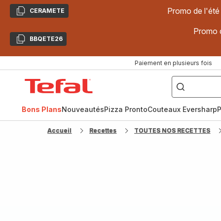
Promo de l'été
CERAMETE
Copier
Promo d
BBQETE26
Copier
Paiement en plusieurs fois
["Poêles
inox,
Accueil
Cake
Factory,
Tefal
Planchas,
Céramique..."]
Bons Plans
Nouveautés
Pizza Pronto
Couteaux Eversharp
P
Accueil
Recettes
TOUTES NOS RECETTES