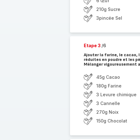
6 Œuf
210g Sucre
3pincée Sel
Etape 3
/6
Ajouter la farine, le cacao,
réduites en poudre et les p
Mélanger vigoureusement a
45g Cacao
180g Farine
3 Levure chimique
3 Cannelle
270g Noix
150g Chocolat