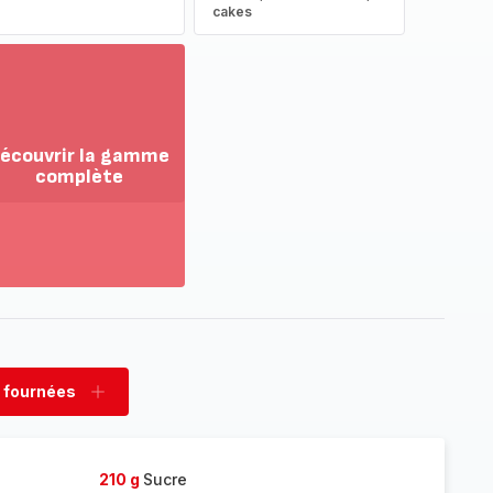
cakes
écouvrir la gamme
complète
ir
us...
couvrir
amme
mplète
 fournées
rimer
Ajouter
nées
fournées
210 g
Sucre