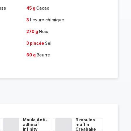
sse
45 g
Cacao
3
Levure chimique
270 g
Noix
3 pincée
Sel
60 g
Beurre
Moule Anti-
6 moules
adhésif
muffin
Infinity
Creabake