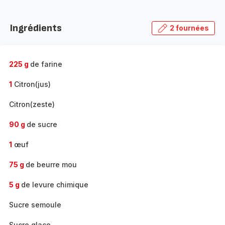
Ingrédients
2 fournées
225 g
de farine
1
Citron(jus)
Citron(zeste)
90 g
de sucre
1
œuf
75 g
de beurre mou
5 g
de levure chimique
Sucre semoule
Sucre glace