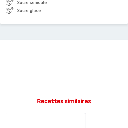
Sucre semoule
Sucre glace
Recettes similaires
Le
Brownies
craquelin
au
du
citron