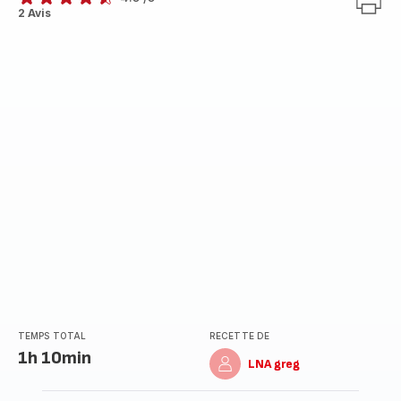
ratings.4.5
2 Avis
TEMPS TOTAL
RECETTE DE
1h 10min
LNA greg