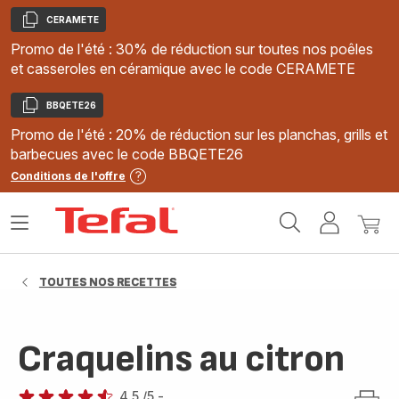
CERAMETE
Copier
Promo de l'été : 30% de réduction sur toutes nos poêles
et casseroles en céramique avec le code CERAMETE
BBQETE26
Copier
Promo de l'été : 20% de réduction sur les planchas, grills et
barbecues avec le code BBQETE26
Conditions de l'offre
Accueil
Ouvrir
Mon
Mon
Tefal
le
compte
panie
menu
TOUTES NOS RECETTES
Craquelins au citron
4.5
/5
-