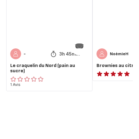
Nord
(pain
au
sucre)
3h 45min
-
NoémieH
Le craquelin du Nord (pain au
Brownies au citro
sucre)
ratings.NaN
ratings.0
1 Avis