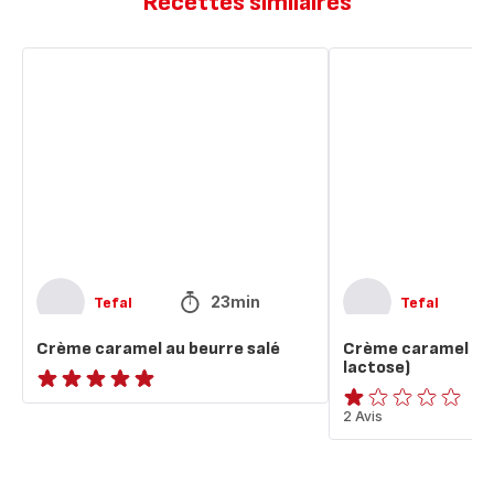
Recettes similaires
Crème
Crème
caramel
caramel
au
beurre
beurre
salé
salé
(
sans
lactose)
23min
Tefal
Tefal
Crème caramel au beurre salé
Crème caramel beu
lactose)
ratings.NaN
Avis
2 Avis
1
étoile
(moyenne)