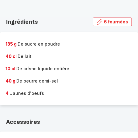
-
Découvrir
la
Ingrédients
6 fournées
gamme
complète
-
135 g
De sucre en poudre
40 cl
De lait
10 cl
De crème liquide entière
40 g
De beurre demi-sel
4
Jaunes d'oeufs
Accessoires