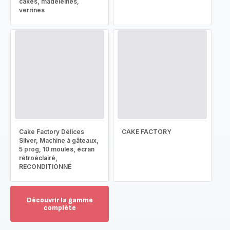
cakes, madeleines,
verrines
Cake Factory Délices
CAKE FACTORY
Silver, Machine à gâteaux,
5 prog, 10 moules, écran
rétroéclairé,
RECONDITIONNÉ
Découvrir la gamme
complète
Voir
plus...