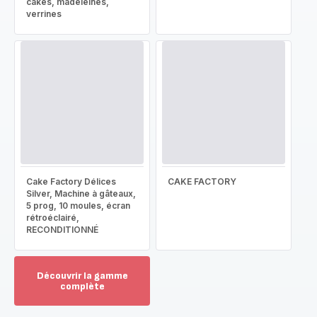
cakes, madeleines,
verrines
Cake Factory Délices
CAKE FACTORY
Silver, Machine à gâteaux,
5 prog, 10 moules, écran
rétroéclairé,
RECONDITIONNÉ
Découvrir la gamme
complète
Voir
plus...