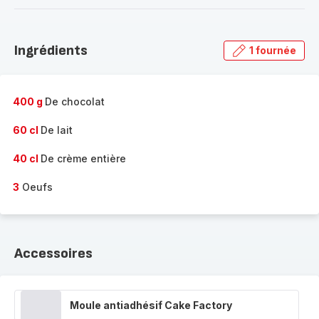
-
Découvrir
la
Ingrédients
1 fournée
gamme
complète
-
400 g
De chocolat
60 cl
De lait
40 cl
De crème entière
3
Oeufs
Accessoires
Moule antiadhésif Cake Factory