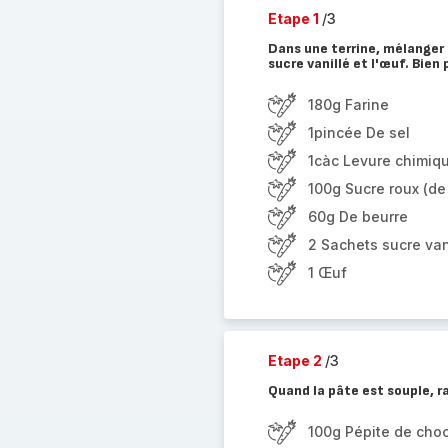
Etape 1
/3
Dans une terrine, mélanger la 
sucre vanillé et l'œuf. Bien 
180g Farine
1pincée De sel
1càc Levure chimiq
100g Sucre roux (de
60g De beurre
2 Sachets sucre van
1 Œuf
Etape 2
/3
Quand la pâte est souple, r
100g Pépite de choc