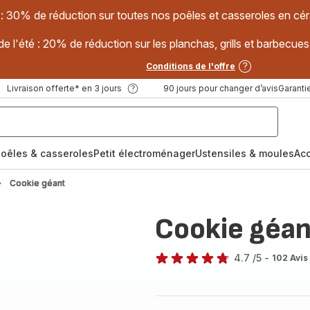
 : 30% de réduction sur toutes nos poêles et casseroles en
e l'été : 20% de réduction sur les planchas, grills et barbec
Conditions de l'offre
Livraison offerte* en 3 jours
90 jours pour changer d’avis
Garantie
oêles & casseroles
Petit électroménager
Ustensiles & moules
Ac
Cookie géant
Cookie géan
4.7
/5
-
102 Avis
ratings.4.7