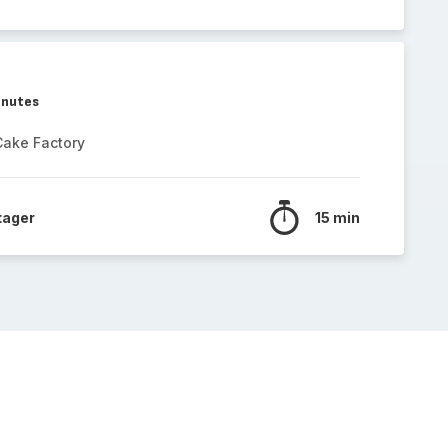
inutes
Cake Factory
tager
15 min