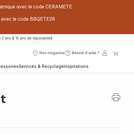
 céramique avec le code CERAMETE
ues avec le code BBQETE26
 2 ans & 15 ans de réparabilité
Nos magasins
Besoin d'aide ?
Nos
Besoin
Mon
Mon
magasins
d'aide
compte
panier
cessoires
Services & Recyclage
Inspirations
?
t