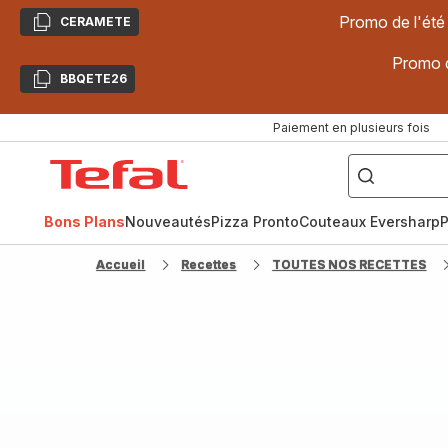
Promo de l'été
CERAMETE
Copier
Promo d
BBQETE26
Copier
Paiement en plusieurs fois
["Poêles
inox,
Accueil
Cake
Factory,
Tefal
Planchas,
Céramique..."]
Bons Plans
Nouveautés
Pizza Pronto
Couteaux Eversharp
P
Accueil
Recettes
TOUTES NOS RECETTES