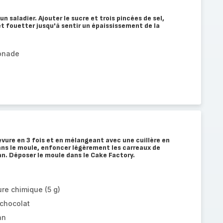
un saladier. Ajouter le sucre et trois pincées de sel,
et fouetter jusqu'à sentir un épaississement de la
sonade
evure en 3 fois et en mélangeant avec une cuillère en
ans le moule, enfoncer légèrement les carreaux de
an. Déposer le moule dans le Cake Factory.
vure chimique (5 g)
 chocolat
an