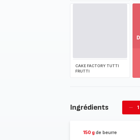
D
Vo
pl
-
CAKE FACTORY TUTTI
Dé
FRUTTI
la
g
co
-
Ingrédients
1
Supp
four
150 g
de beurre