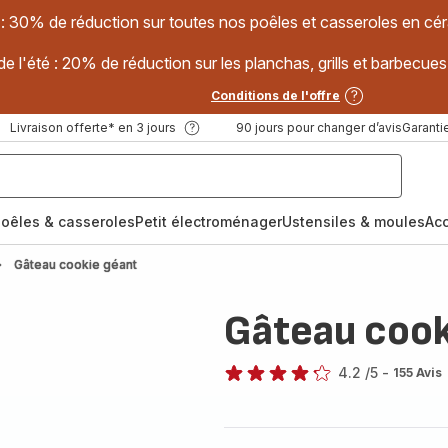
 : 30% de réduction sur toutes nos poêles et casseroles en
e l'été : 20% de réduction sur les planchas, grills et barbec
Conditions de l'offre
Livraison offerte* en 3 jours
90 jours pour changer d’avis
Garantie
oêles & casseroles
Petit électroménager
Ustensiles & moules
Ac
Gâteau cookie géant
Gâteau cook
4.2
/5
-
155 Avis
ratings.4.2