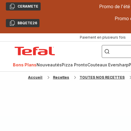
Promo de l'été
CERAMETE
Copier
Promo d
BBQETE26
Copier
Paiement en plusieurs fois
["Poêles
inox,
Accueil
Cake
Factory,
Tefal
Planchas,
Céramique..."]
Bons Plans
Nouveautés
Pizza Pronto
Couteaux Eversharp
P
Accueil
Recettes
TOUTES NOS RECETTES