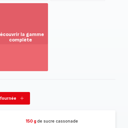
écouvrir la gamme
complète
ir
us...
couvrir
amme
mplète
 fournée
rimer
Ajouter
née
fournée
150 g
de sucre cassonade