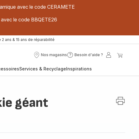
 céramique avec le code CERAMETE
ues avec le code BBQETE26
 2 ans & 15 ans de réparabilité
Nos magasins
Besoin d'aide ?
Nos
Besoin
Mon
Mon
magasins
d'aide
compte
panier
cessoires
Services & Recyclage
Inspirations
?
ie géant