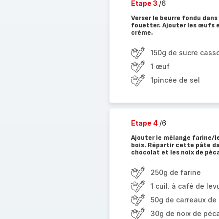
Etape 3
/6
Verser le beurre fondu dans 
fouetter. Ajouter les œufs 
crème.
150g de sucre cas
1 œuf
1pincée de sel
Etape 4
/6
Ajouter le mélange farine/l
bois. Répartir cette pâte d
chocolat et les noix de péc
250g de farine
1 cuil. à café de le
50g de carreaux de
30g de noix de péc