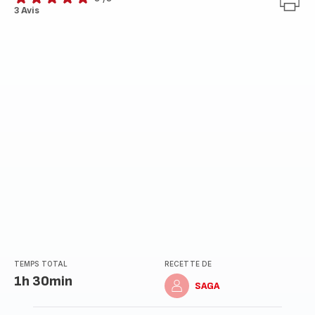
Avis
3 Avis
5
étoiles
(moyenne)
TEMPS TOTAL
RECETTE DE
1h 30min
SAGA