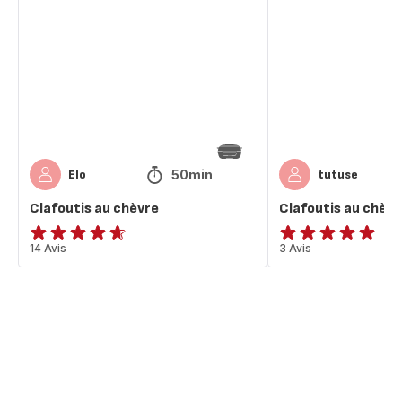
chèvre
chèvre
50min
Elo
tutuse
Clafoutis au chèvre
Clafoutis au chèvr
ratings.4.6
14 Avis
Avis
3 Avis
5
étoiles
(moyenne)