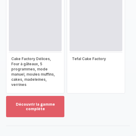
Cake Factory Délices,
Tefal Cake Factory
Four à gâteaux, 5
programmes, mode
manuel, moules muffins,
cakes, madeleines,
verrines
Découvrir la gamme
complète
Voir
plus...
-
Découvrir