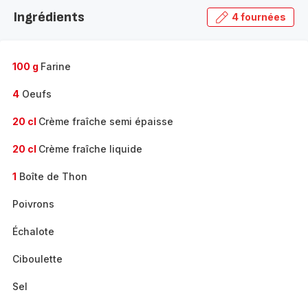
la
Ingrédients
4 fournées
gamme
complète
-
100 g
Farine
4
Oeufs
20 cl
Crème fraîche semi épaisse
20 cl
Crème fraîche liquide
1
Boîte de Thon
Poivrons
Échalote
Ciboulette
Sel