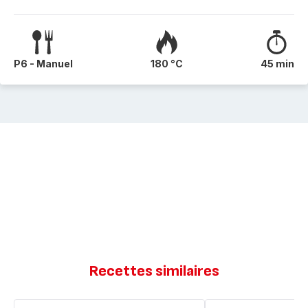
P6 - Manuel
180 °C
45 min
Recettes similaires
Clafoutis
Clafoutis