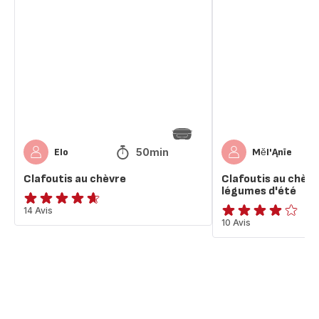
au
au
chèvre
chèvre
et
aux
légumes
d'été
50min
Elo
Mĕl'Ąnīe
Clafoutis au chèvre
Clafoutis au chèvr
légumes d'été
ratings.4.6
14 Avis
ratings.4.1
10 Avis