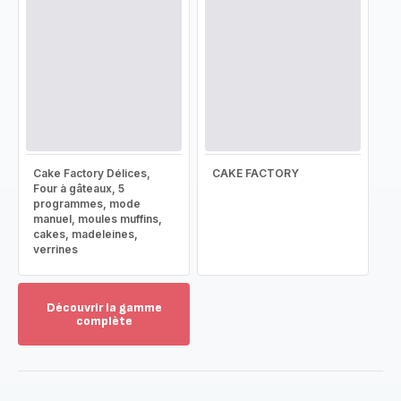
Cake Factory Délices,
CAKE FACTORY
Four à gâteaux, 5
programmes, mode
manuel, moules muffins,
cakes, madeleines,
verrines
Découvrir la gamme
complète
Voir
plus...
-
Découvrir