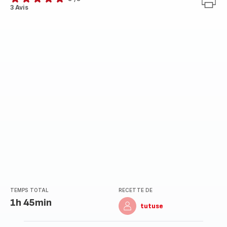
Avis
3 Avis
5
étoiles
(moyenne)
TEMPS TOTAL
RECETTE DE
1h 45min
tutuse