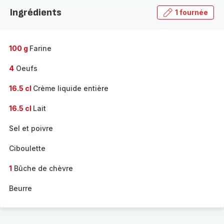
la
Ingrédients
1 fournée
gamme
complète
-
100 g
Farine
4
Oeufs
16.5 cl
Crème liquide entière
16.5 cl
Lait
Sel et poivre
Ciboulette
1
Bûche de chèvre
Beurre