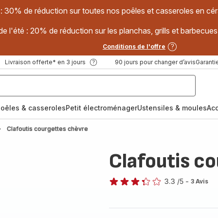
 : 30% de réduction sur toutes nos poêles et casseroles en
e l'été : 20% de réduction sur les planchas, grills et barbec
Conditions de l'offre
Livraison offerte* en 3 jours
90 jours pour changer d’avis
Garantie
oêles & casseroles
Petit électroménager
Ustensiles & moules
Ac
Clafoutis courgettes chèvre
Clafoutis c
3.3
/5
-
3 Avis
ratings.3.3