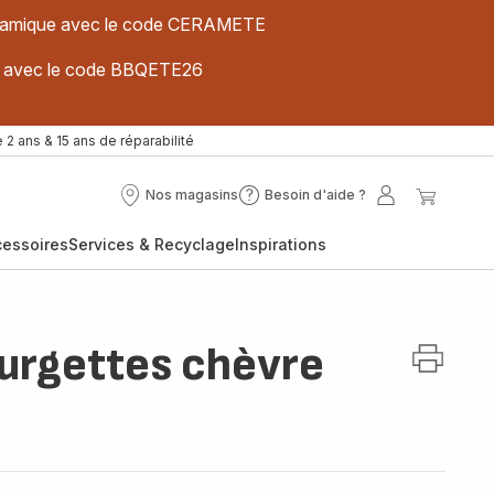
 céramique avec le code CERAMETE
ues avec le code BBQETE26
 2 ans & 15 ans de réparabilité
Nos magasins
Besoin d'aide ?
Nos
Besoin
Mon
Mon
magasins
d'aide
compte
panier
cessoires
Services & Recyclage
Inspirations
?
ourgettes chèvre