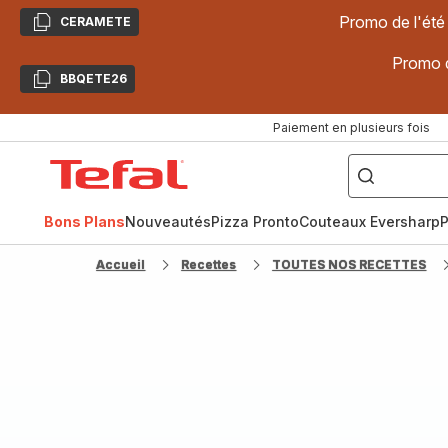
Promo de l'été
CERAMETE
Copier
Promo d
BBQETE26
Copier
Paiement en plusieurs fois
["Poêles
inox,
Accueil
Cake
Factory,
Tefal
Planchas,
Céramique..."]
Bons Plans
Nouveautés
Pizza Pronto
Couteaux Eversharp
P
Accueil
Recettes
TOUTES NOS RECETTES