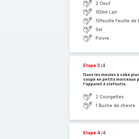
2 Oeuf
150ml Lait
10feuille Feuille de 
Sel
Poivre
Etape 3
/4
Dans les moules à cake pla
coupé en petits morceaux p
l'appareil à clafoutis.
2 Courgettes
1 Buche de chevre
Etape 4
/4