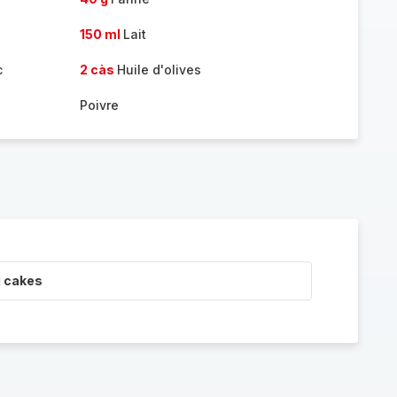
150 ml
Lait
c
2 càs
Huile d'olives
Poivre
i cakes