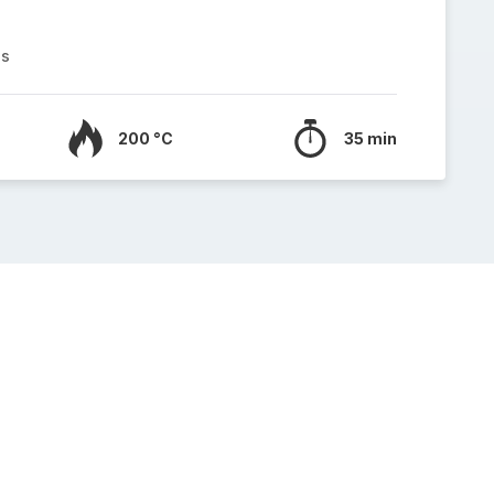
es
200 °C
35 min