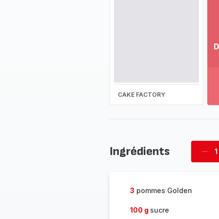
D
Vo
pl
-
Dé
CAKE FACTORY
la
g
co
-
Ingrédients
1
Supp
four
3
pommes Golden
100 g
sucre