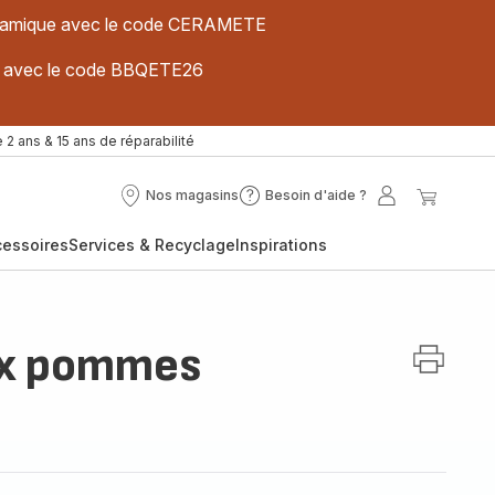
 céramique avec le code CERAMETE
ues avec le code BBQETE26
 2 ans & 15 ans de réparabilité
Nos magasins
Besoin d'aide ?
Nos
Besoin
Mon
Mon
magasins
d'aide
compte
panier
cessoires
Services & Recyclage
Inspirations
?
ux pommes