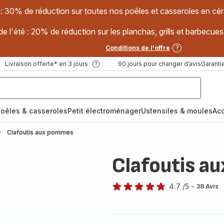
 : 30% de réduction sur toutes nos poêles et casseroles en
e l'été : 20% de réduction sur les planchas, grills et barbec
Conditions de l'offre
Livraison offerte* en 3 jours
90 jours pour changer d’avis
Garantie
oêles & casseroles
Petit électroménager
Ustensiles & moules
Ac
Clafoutis aux pommes
Clafoutis a
4.7
/5
-
38 Avis
ratings.4.7