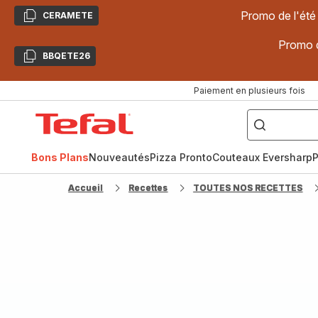
Promo de l'été
CERAMETE
Copier
Promo d
BBQETE26
Copier
Paiement en plusieurs fois
["Poêles
inox,
Accueil
Cake
Factory,
Tefal
Planchas,
Céramique..."]
Bons Plans
Nouveautés
Pizza Pronto
Couteaux Eversharp
P
Accueil
Recettes
TOUTES NOS RECETTES