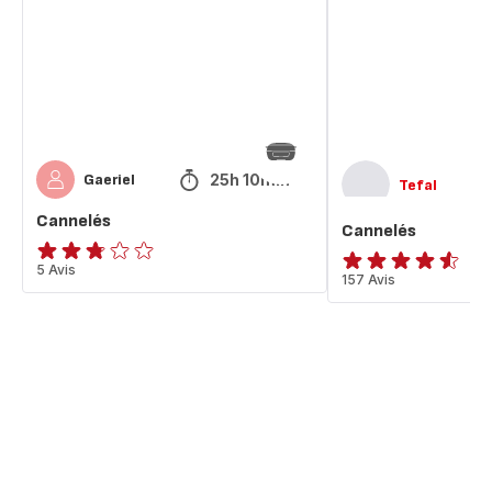
25h 10min
Gaeriel
Tefal
Cannelés
Cannelés
ratings.2.7
5 Avis
ratings.4.5
157 Avis