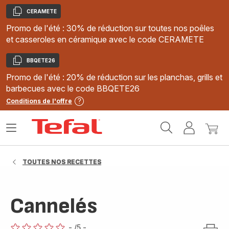
CERAMETE
Copier
Promo de l'été : 30% de réduction sur toutes nos poêles
et casseroles en céramique avec le code CERAMETE
BBQETE26
Copier
Promo de l'été : 20% de réduction sur les planchas, grills et
barbecues avec le code BBQETE26
Conditions de l'offre
Accueil
Ouvrir
Mon
Mon
Tefal
le
compte
panie
menu
TOUTES NOS RECETTES
Cannelés
-
/5
-