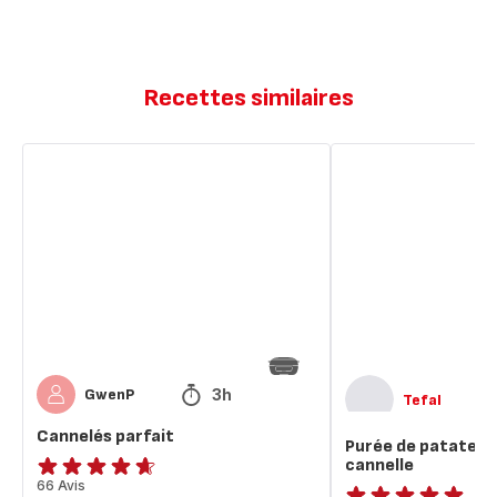
Recettes similaires
Cannelés
Purée
parfait
de
patates
douces
à
la
cannelle
3h
GwenP
Tefal
Cannelés parfait
Purée de patates d
cannelle
ratings.4.6
66 Avis