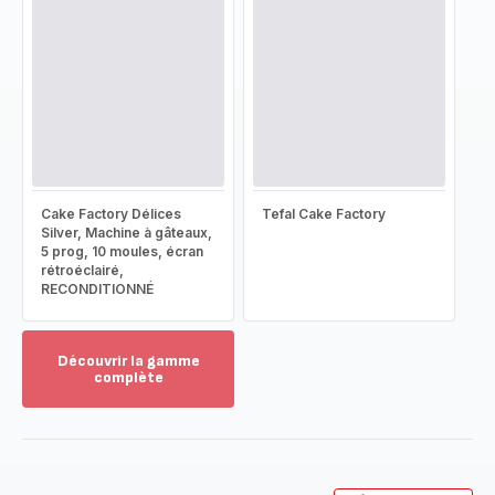
Cake Factory Délices
Tefal Cake Factory
Silver, Machine à gâteaux,
5 prog, 10 moules, écran
rétroéclairé,
RECONDITIONNÉ
Découvrir la gamme
complète
Voir
plus...
-
Découvrir
la