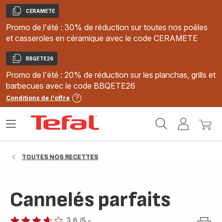
CERAMETE
Copier
Promo de l'été : 30% de réduction sur toutes nos poêles
et casseroles en céramique avec le code CERAMETE
BBQETE26
Copier
Promo de l'été : 20% de réduction sur les planchas, grills et
barbecues avec le code BBQETE26
Conditions de l'offre
Accueil
Ouvrir
Mon
Mon
Tefal
le
compte
panie
menu
TOUTES NOS RECETTES
Cannelés parfaits
3.6
/5
-