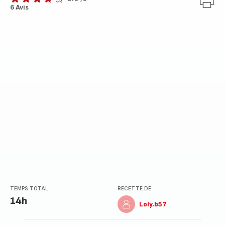
ratings.3.6
6 Avis
TEMPS TOTAL
RECETTE DE
14h
Loly.b57