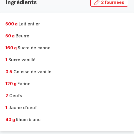
Ingrédients
2 fournées
gamme
complète
-
500 g
Lait entier
50 g
Beurre
160 g
Sucre de canne
1
Sucre vanillé
0.5
Gousse de vanille
120 g
Farine
2
Oeufs
1
Jaune d'oeuf
40 g
Rhum blanc