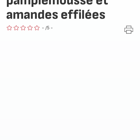
pamplemousse et
amandes effilées
-
/5
-
ratings.0