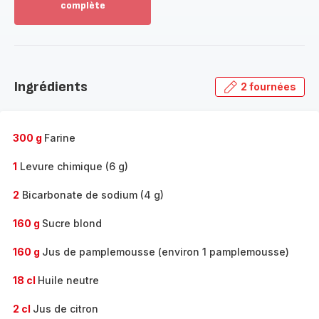
complète
Voir
plus...
-
Découvrir
la
Ingrédients
2 fournées
gamme
complète
-
300 g
Farine
1
Levure chimique (6 g)
2
Bicarbonate de sodium (4 g)
160 g
Sucre blond
160 g
Jus de pamplemousse (environ 1 pamplemousse)
18 cl
Huile neutre
2 cl
Jus de citron