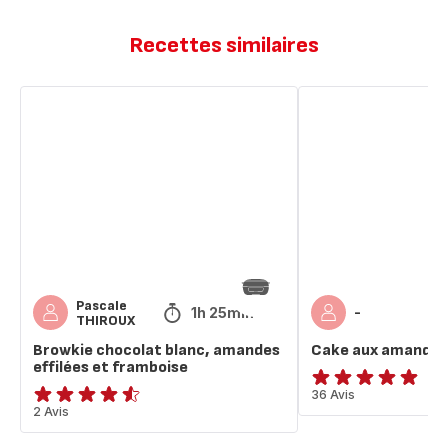
Recettes similaires
Browkie
Cake
chocolat
aux
blanc,
amandes
amandes
effilées
et
framboise
Pascale
1h 25min
-
THIROUX
Browkie chocolat blanc, amandes
Cake aux amandes
effilées et framboise
ratings.4.9
36 Avis
ratings.4.5
2 Avis