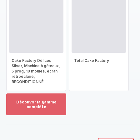
Cake Factory Délices
Tefal Cake Factory
Silver, Machine à gâteaux,
5 prog, 10 moules, écran
rétroéclairé,
RECONDITIONNÉ
Découvrir la gamme
complète
Voir
plus...
-
Découvrir
la