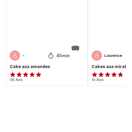
amandes
mirabelles
amande
45min
-
Laurence
Cake aux amandes
Cakes aux mirabel
ratings.4.9
36 Avis
ratings.4.7
10 Avis