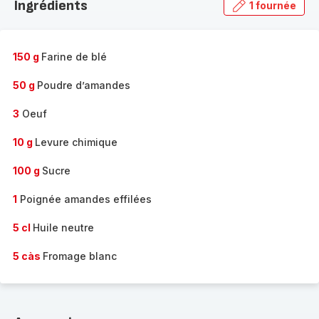
Ingrédients
1 fournée
gamme
complète
-
150 g
Farine de blé
50 g
Poudre d’amandes
3
Oeuf
10 g
Levure chimique
100 g
Sucre
1
Poignée amandes effilées
5 cl
Huile neutre
5 càs
Fromage blanc