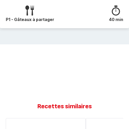
P1 - Gâteaux à partager
40 min
Recettes similaires
Cake
Cakes
aux
aux