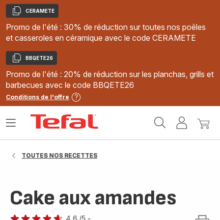
CERAMETE
Copier
Promo de l'été : 30% de réduction sur toutes nos poêles
et casseroles en céramique avec le code CERAMETE
BBQETE26
Copier
Promo de l'été : 20% de réduction sur les planchas, grills et
barbecues avec le code BBQETE26
Conditions de l'offre
Accueil
Ouvrir
Mon
Mon
Tefal
le
compte
panie
menu
TOUTES NOS RECETTES
Cake aux amandes
4.6
/5
-