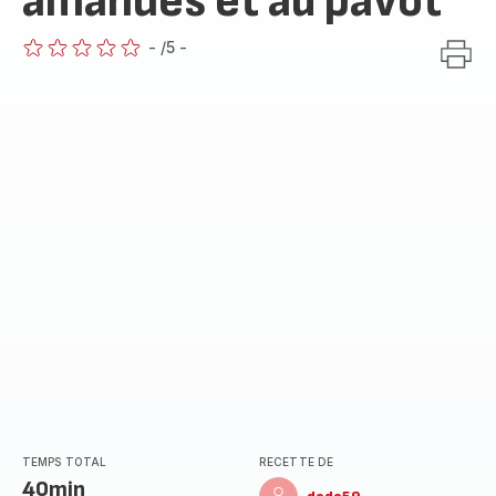
amandes et au pavot
-
/5
-
ratings.0
TEMPS TOTAL
RECETTE DE
40min