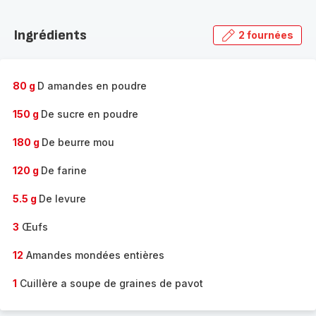
Découvrir
la
Ingrédients
2 fournées
gamme
complète
-
80 g
D amandes en poudre
150 g
De sucre en poudre
180 g
De beurre mou
120 g
De farine
5.5 g
De levure
3
Œufs
12
Amandes mondées entières
1
Cuillère a soupe de graines de pavot