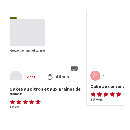
Cakes
Cake
au
aux
citron
amandes
et
aux
graines
de
Recette améliorée
pavot
-
44min
Tefal
Cake aux amandes
Cakes au citron et aux graines de
pavot
ratings.4.9
36 Avis
Avis
1 Avis
5
étoiles
(moyenne)