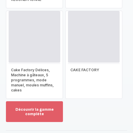
Cake Factory Délices,
CAKE FACTORY
Machine à gâteaux, 5
programmes, mode
manuel, moules muffins,
cakes
Découvrir la gamme
complète
Voir
plus...
-