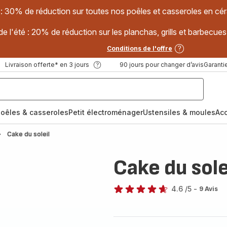
 : 30% de réduction sur toutes nos poêles et casseroles en
e l'été : 20% de réduction sur les planchas, grills et barbec
Conditions de l'offre
Livraison offerte* en 3 jours
90 jours pour changer d’avis
Garantie
oêles & casseroles
Petit électroménager
Ustensiles & moules
Ac
Cake du soleil
Cake du sole
4.6
/5
-
9 Avis
ratings.4.6