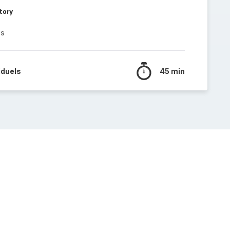
tory
es
iduels
45 min