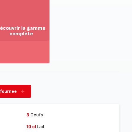
écouvrir la gamme
complète
ir
us...
couvrir
amme
mplète
 fournée
rimer
Ajouter
née
fournée
3
Oeufs
10 cl
Lait