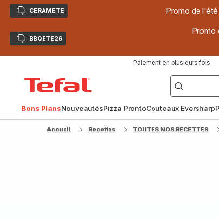
Promo de l'été
CERAMETE
Copier
Promo d
BBQETE26
Copier
Paiement en plusieurs fois
["Poêles
inox,
Accueil
Cake
Factory,
Tefal
Planchas,
Céramique..."]
Bons Plans
Nouveautés
Pizza Pronto
Couteaux Eversharp
P
Accueil
Recettes
TOUTES NOS RECETTES