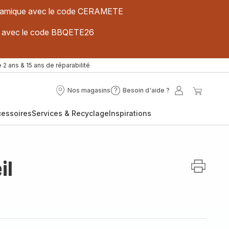
 céramique avec le code CERAMETE
ues avec le code BBQETE26
 2 ans & 15 ans de réparabilité
Nos magasins
Besoin d'aide ?
Nos
Besoin
Mon
Mon
magasins
d'aide
compte
panier
cessoires
Services & Recyclage
Inspirations
?
il