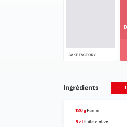
D
Vo
pl
-
Dé
CAKE FACTORY
la
g
co
-
Ingrédients
1
Supp
four
180 g
Farine
8 cl
Huile d'olive