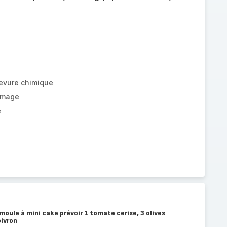
levure chimique
omage
e
oule à mini cake prévoir 1 tomate cerise, 3 olives
oivron