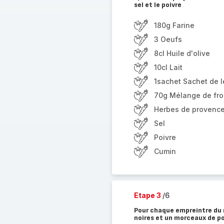
sel et le poivre
180g Farine
3 Oeufs
8cl Huile d'olive
10cl Lait
1sachet Sachet de 
70g Mélange de fr
Herbes de provenc
Sel
Poivre
Cumin
Etape 3
/6
Pour chaque empreintre du m
noires et un morceaux de p