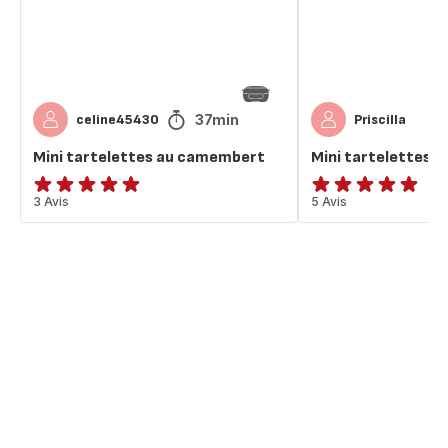
37min
celine45430
Priscilla
Mini tartelettes au camembert
Mini tartelettes a
Avis
3 Avis
Avis
5 Avis
5
5
étoiles
étoiles
(moyenne)
(moyenne)