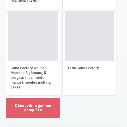
RECONDITIONNÉ
Cake Factory Délices,
Tefal Cake Factory
Machine à gâteaux, 5
programmes, mode
manuel, moules muffins,
cakes
Découvrir la gamme
complète
Voir
plus...
-