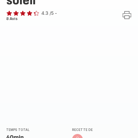
soleil
4.3
/5
-
ratings.4.3
8 Avis
TEMPS TOTAL
RECETTE DE
40min