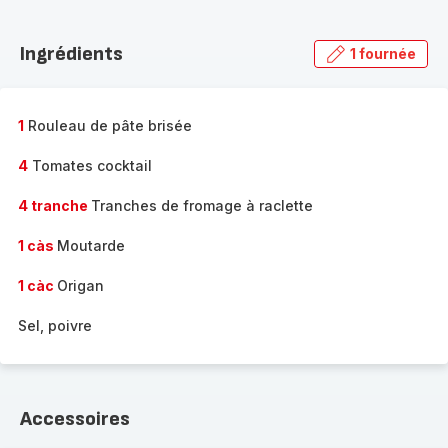
Découvrir
la
Ingrédients
1 fournée
gamme
complète
-
1
Rouleau de pâte brisée
4
Tomates cocktail
4 tranche
Tranches de fromage à raclette
1 càs
Moutarde
1 càc
Origan
Sel, poivre
Accessoires