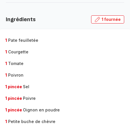
-
Découvrir
la
Ingrédients
1 fournée
gamme
complète
-
1
Pate feuilletée
1
Courgette
1
Tomate
1
Poivron
1 pincée
Sel
1 pincée
Poivre
1 pincée
Oignon en poudre
1
Petite buche de chèvre