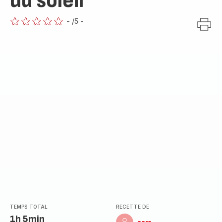
du soleil
-
/5
-
ratings.0
TEMPS TOTAL
RECETTE DE
1h 5min