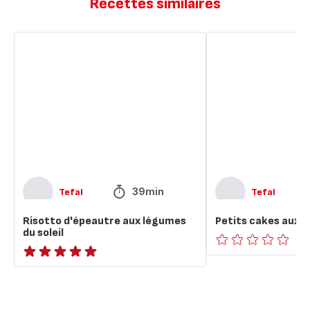
Recettes similaires
Risotto
Petits
d'épeautre
cakes
aux
aux
légumes
légumes
du
du
soleil
soleil
39min
Tefal
Tefal
Risotto d'épeautre aux légumes
Petits cakes aux l
du soleil
ratings.0
ratings.NaN