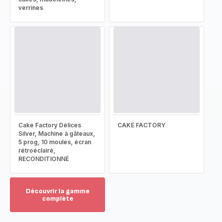
verrines
Cake Factory Délices
CAKE FACTORY
Silver, Machine à gâteaux,
5 prog, 10 moules, écran
rétroéclairé,
RECONDITIONNÉ
Découvrir la gamme
complète
Voir
plus...