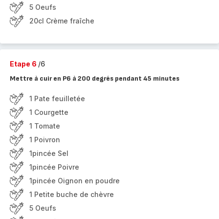
5 Oeufs
20cl Crème fraîche
Etape 6
/6
Mettre à cuir en P6 à 200 degrés pendant 45 minutes
1 Pate feuilletée
1 Courgette
1 Tomate
1 Poivron
1pincée Sel
1pincée Poivre
1pincée Oignon en poudre
1 Petite buche de chèvre
5 Oeufs