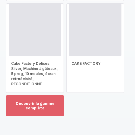
Cake Factory Délices
CAKE FACTORY
Silver, Machine à gâteaux,
5 prog, 10 moules, écran
rétroéclairé,
RECONDITIONNÉ
Découvrir la gamme
complète
Voir
plus...
-
Découvrir