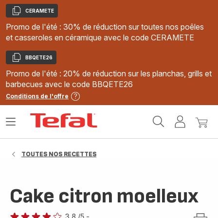
CERAMETE
Copier
Promo de l'été : 30% de réduction sur toutes nos poêles
et casseroles en céramique avec le code CERAMETE
BBQETE26
Copier
Promo de l'été : 20% de réduction sur les planchas, grills et
barbecues avec le code BBQETE26
Conditions de l'offre
Accueil
Ouvrir
Mon
Mon
Tefal
le
compte
panie
menu
TOUTES NOS RECETTES
Cake citron moelleux
3.8
/5
-