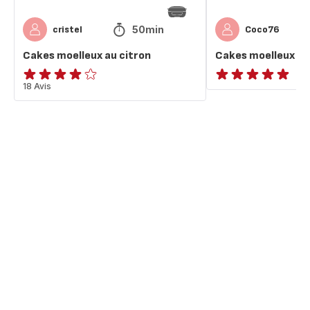
50min
cristel
Coco76
Cakes moelleux au citron
Cakes moelleux au
Avis
18 Avis
ratings.NaN
4
étoiles
(moyenne)