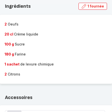
la
Ingrédients
1 fournée
gamme
complète
-
2
Oeufs
20 cl
Crème liquide
100 g
Sucre
180 g
Farine
1 sachet
de levure chimique
2
Citrons
Accessoires