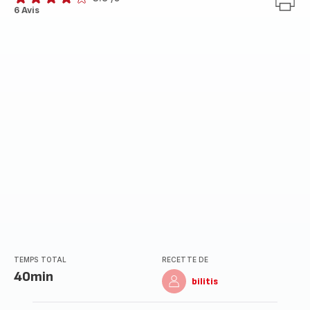
ratings.3.8
6 Avis
TEMPS TOTAL
RECETTE DE
40min
bilitis