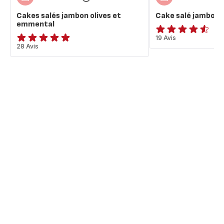
Cakes salés jambon olives et
Cake salé jambon o
emmental
ratings.4.5
19 Avis
ratings.4.9
28 Avis