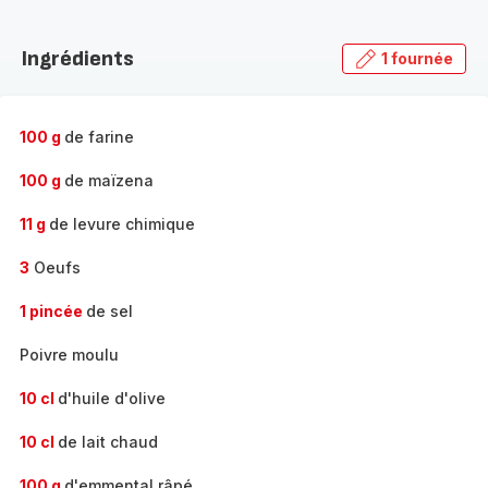
Découvrir
la
Ingrédients
1 fournée
gamme
complète
-
100 g
de farine
100 g
de maïzena
11 g
de levure chimique
3
Oeufs
1 pincée
de sel
Poivre moulu
10 cl
d'huile d'olive
10 cl
de lait chaud
100 g
d'emmental râpé