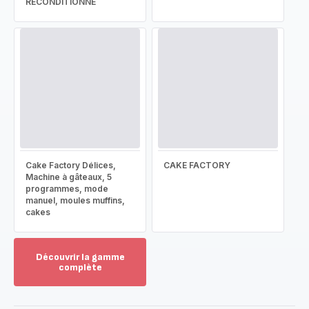
RECONDITIONNÉ
Cake Factory Délices,
CAKE FACTORY
Machine à gâteaux, 5
programmes, mode
manuel, moules muffins,
cakes
Découvrir la gamme
complète
Voir
plus...
-