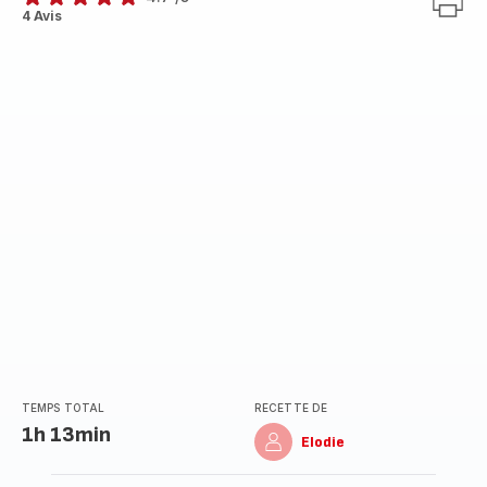
ratings.4.7
4 Avis
TEMPS TOTAL
RECETTE DE
1h 13min
Elodie