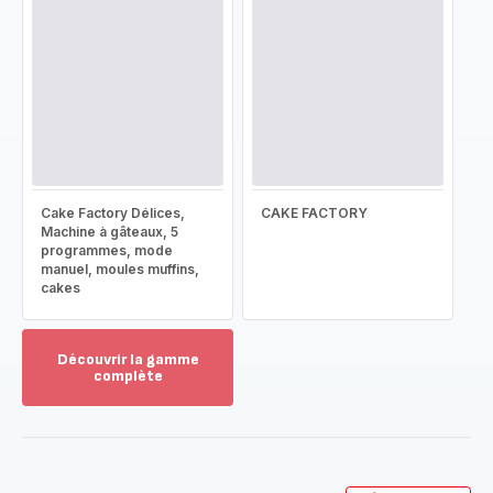
Cake Factory Délices,
CAKE FACTORY
Machine à gâteaux, 5
programmes, mode
manuel, moules muffins,
cakes
Découvrir la gamme
complète
Voir
plus...
-
Découvrir
la