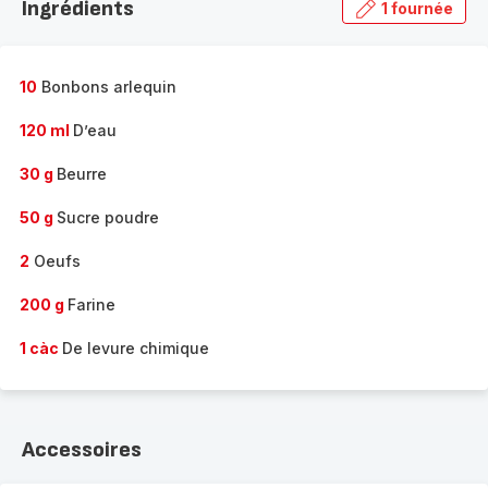
Ingrédients
1 fournée
gamme
complète
-
10
Bonbons arlequin
120 ml
D’eau
30 g
Beurre
50 g
Sucre poudre
2
Oeufs
200 g
Farine
1 càc
De levure chimique
Accessoires