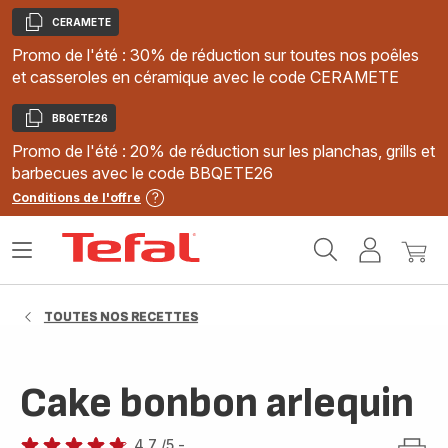
CERAMETE
Copier
Promo de l'été : 30% de réduction sur toutes nos poêles
et casseroles en céramique avec le code CERAMETE
BBQETE26
Copier
Promo de l'été : 20% de réduction sur les planchas, grills et
barbecues avec le code BBQETE26
Conditions de l'offre
Accueil
Ouvrir
Mon
Mon
Tefal
le
compte
panie
menu
TOUTES NOS RECETTES
Cake bonbon arlequin
4.7
/5
-