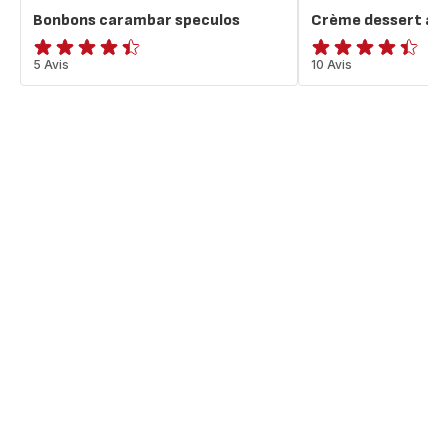
Bonbons carambar speculos
Crème dessert au
ratings.4.4
5 Avis
ratings.4.4
10 Avis