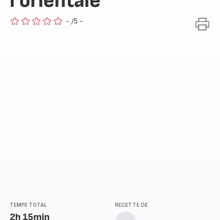
l’orientale
-
/5
-
ratings.0
TEMPS TOTAL
RECETTE DE
2h 15min