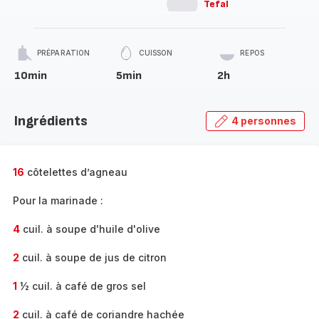
Tefal
PRÉPARATION
CUISSON
REPOS
10min
5min
2h
Ingrédients
4 personnes
16
côtelettes d’agneau
Pour la marinade :
4
cuil. à soupe d'huile d'olive
2
cuil. à soupe de jus de citron
1
½ cuil. à café de gros sel
2
cuil. à café de coriandre hachée