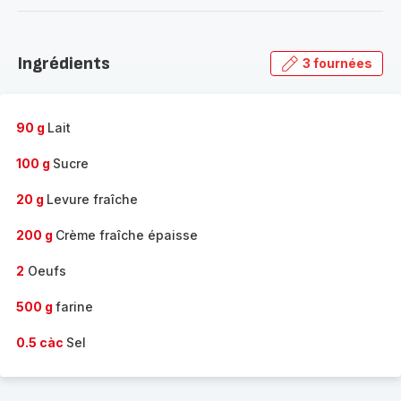
-
Découvrir
la
Ingrédients
3 fournées
gamme
complète
-
90 g
Lait
100 g
Sucre
20 g
Levure fraîche
200 g
Crème fraîche épaisse
2
Oeufs
500 g
farine
0.5 càc
Sel