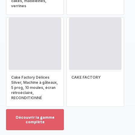
cakes, madeleines,
verrines
Cake Factory Délices
CAKE FACTORY
Silver, Machine à gâteaux,
5 prog, 10 moules, écran
rétroéclairé,
RECONDITIONNÉ
Découvrir la gamme
complète
Voir
plus...