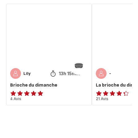
Brioche
La
du
brioche
dimanche
du
dimanche
13h 15min
Lily
-
Brioche du dimanche
La brioche du dim
Avis
4 Avis
ratings.4.3
21 Avis
5
étoiles
(moyenne)