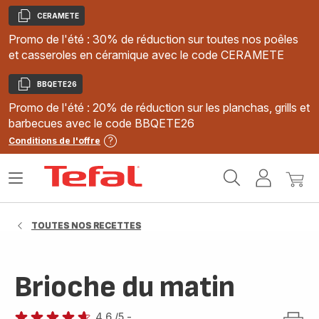
CERAMETE
Copier
Promo de l'été : 30% de réduction sur toutes nos poêles
et casseroles en céramique avec le code CERAMETE
BBQETE26
Copier
Promo de l'été : 20% de réduction sur les planchas, grills et
barbecues avec le code BBQETE26
Conditions de l'offre
Accueil
Ouvrir
Mon
Mon
Tefal
le
compte
panie
menu
TOUTES NOS RECETTES
Brioche du matin
4.6
/5
-