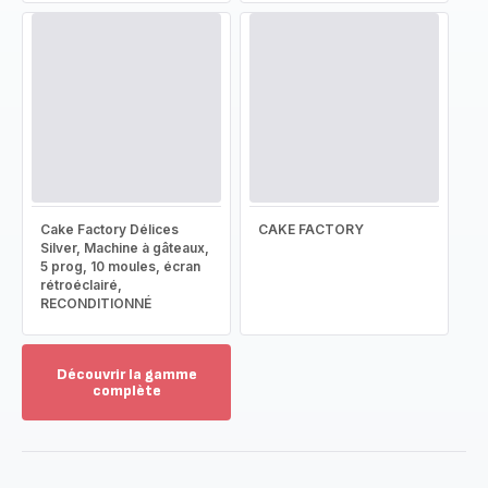
Cake Factory Délices
CAKE FACTORY
Silver, Machine à gâteaux,
5 prog, 10 moules, écran
rétroéclairé,
RECONDITIONNÉ
Découvrir la gamme
complète
Voir
plus...
-
Découvrir