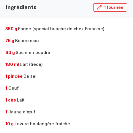
la
Ingrédients
1 fournée
gamme
complète
-
350 g
Farine (special brioche de chez Francine)
75 g
Beurre mou
60 g
Sucre en poudre
180 ml
Lait (tiède)
1 pincée
De sel
1
Oeuf
1 càs
Lait
1
Jaune d'œuf
10 g
Levure boulangère fraîche