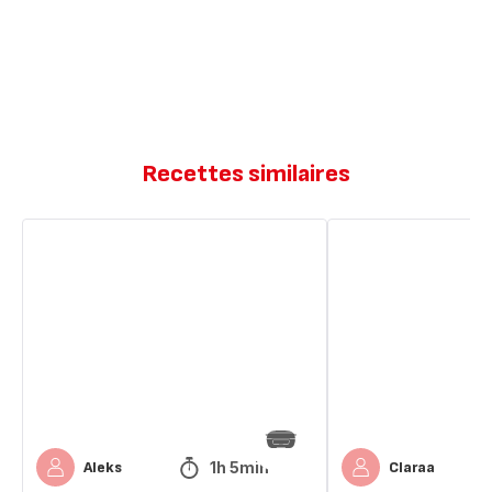
Recettes similaires
Banana
Banana
bread
bread
healthy
healthy
1h 5min
Aleks
Claraa