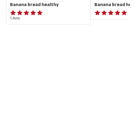
Banana bread healthy
Banana bread heal
Avis
1 Avis
ratings.NaN
5
étoiles
(moyenne)