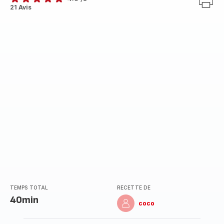
ratings.4.9
21 Avis
TEMPS TOTAL
RECETTE DE
40min
coco