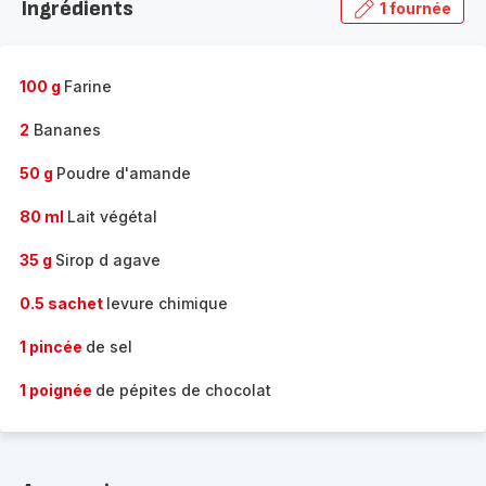
Ingrédients
1 fournée
gamme
complète
-
100 g
Farine
2
Bananes
50 g
Poudre d'amande
80 ml
Lait végétal
35 g
Sirop d agave
0.5 sachet
levure chimique
1 pincée
de sel
1 poignée
de pépites de chocolat