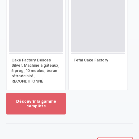
Cake Factory Délices
Tefal Cake Factory
Silver, Machine à gâteaux,
5 prog, 10 moules, écran
rétroéclairé,
RECONDITIONNÉ
Découvrir la gamme
complète
Voir
plus...
-
Découvrir
la