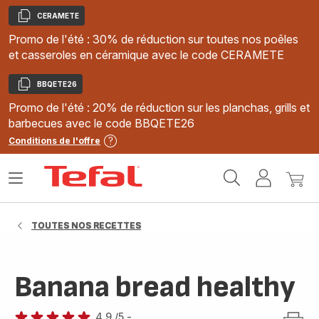
CERAMETE
Copier
Promo de l'été : 30% de réduction sur toutes nos poêles
et casseroles en céramique avec le code CERAMETE
BBQETE26
Copier
Promo de l'été : 20% de réduction sur les planchas, grills et
barbecues avec le code BBQETE26
Conditions de l'offre
Accueil
Ouvrir
Mon
Mon
Tefal
le
compte
panie
menu
TOUTES NOS RECETTES
Banana bread healthy
4.9
/5
-