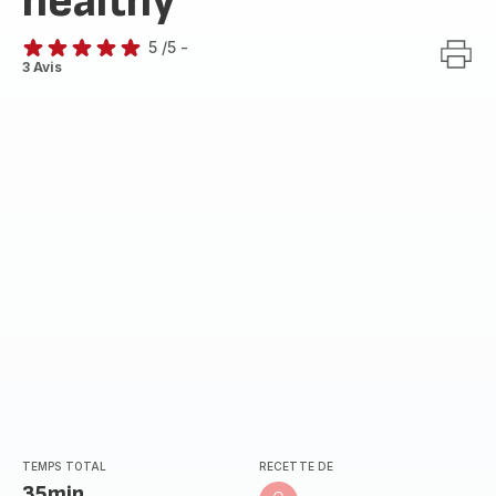
healthy
5
/5
-
Avis
3 Avis
5
étoiles
(moyenne)
TEMPS TOTAL
RECETTE DE
35min