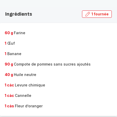
Découvrir
la
Ingrédients
1 fournée
gamme
complète
-
60 g
Farine
1
Œuf
1
Banane
90 g
Compote de pommes sans sucres ajoutés
40 g
Huile neutre
1 càc
Levure chimique
1 càc
Cannelle
1 càs
Fleur d’oranger