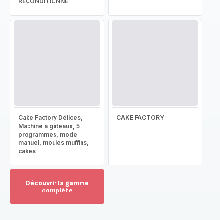
RECONDITIONNÉ
Cake Factory Délices,
CAKE FACTORY
Machine à gâteaux, 5
programmes, mode
manuel, moules muffins,
cakes
Découvrir la gamme
complète
Voir
plus...
-