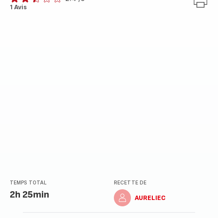
ratings.2.4
1 Avis
TEMPS TOTAL
RECETTE DE
2h 25min
AURELIEC