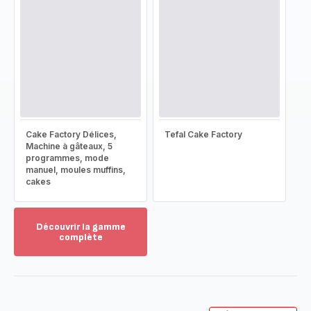
Cake Factory Délices,
Tefal Cake Factory
Machine à gâteaux, 5
programmes, mode
manuel, moules muffins,
cakes
Découvrir la gamme
complète
Voir
plus...
-
Découvrir
la