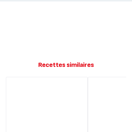
Recettes similaires
Mini
Mini
cannelés
cannelés