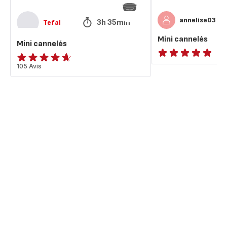
annelise03
3h 35min
Tefal
Mini cannelés
Mini cannelés
ratings.NaN
ratings.4.6
105 Avis