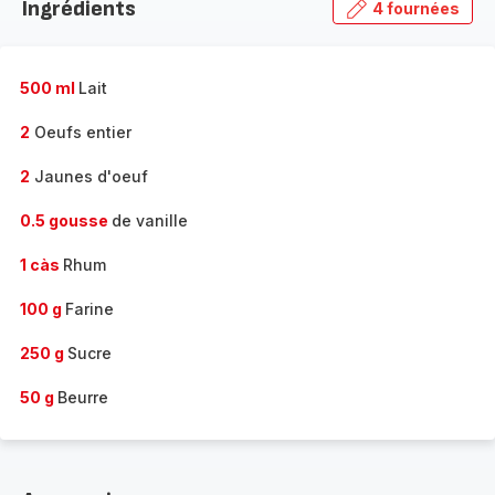
Ingrédients
4 fournées
gamme
complète
-
500 ml
Lait
2
Oeufs entier
2
Jaunes d'oeuf
0.5 gousse
de vanille
1 càs
Rhum
100 g
Farine
250 g
Sucre
50 g
Beurre