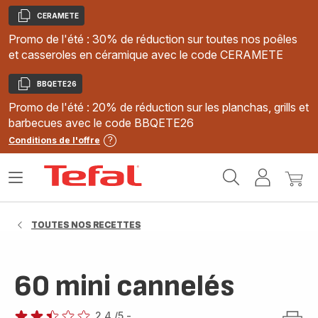
CERAMETE
Copier
Promo de l'été : 30% de réduction sur toutes nos poêles
et casseroles en céramique avec le code CERAMETE
BBQETE26
Copier
Promo de l'été : 20% de réduction sur les planchas, grills et
barbecues avec le code BBQETE26
Conditions de l'offre
Accueil
Ouvrir
Mon
Mon
Tefal
le
compte
panie
menu
TOUTES NOS RECETTES
60 mini cannelés
2.4
/5
-