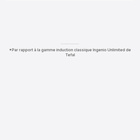
amovible
noire
*Par rapport à la gamme induction classique Ingenio Unlimited de
Tefal