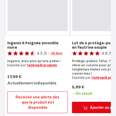
Ingenio 6 Poignée amovible
Lot de 4 protège-poêl
noire
en feutrine souple
Note
Note
4.5
/5
-
4.8
/5
-
28 Avis
ratings.4.5
ratings.4.8
Ingenio, bien plus qu'une poêle !
Protège-poêles Tefal, l'ac
Expédié par
l’entrepôt produits
idéal en cuisine pour prot
longtemps toutes vos poêle
casseroles !
17,99 €
Expédié par
l’entrepôt prod
Prix
Actuellement indisponible
5,99 €
Prix
En stock
Recevoir une alerte dès
que le produit est
Ingenio
disponible
Ajouter au pa
6
Poignée