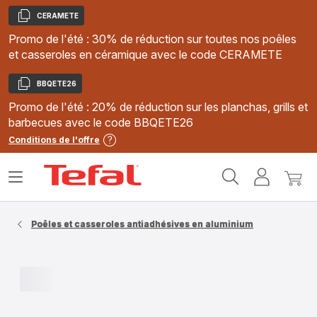
CERAMETE
Copier
Promo de l'été : 30% de réduction sur toutes nos poêles
et casseroles en céramique avec le code CERAMETE
BBQETE26
Copier
Promo de l'été : 20% de réduction sur les planchas, grills et
barbecues avec le code BBQETE26
Conditions de l'offre
Accueil
Ouvrir
Mon
Mon
Tefal
le
compte
panie
menu
Poêles et casseroles antiadhésives en aluminium