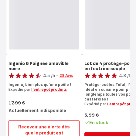
Ingenio 6 Poignée amovible
Lot de 4 protège-poêl
noire
en feutrine souple
Note
Note
4.5
/5
-
4.8
/5
-
28 Avis
ratings.4.5
ratings.4.8
Ingenio, bien plus qu'une poêle !
Protège-poêles Tefal, l'ac
Expédié par
l’entrepôt produits
idéal en cuisine pour prot
longtemps toutes vos poêle
casseroles !
17,99 €
Expédié par
l’entrepôt prod
Prix
Actuellement indisponible
5,99 €
Prix
En stock
Recevoir une alerte dès
que le produit est
Ingenio