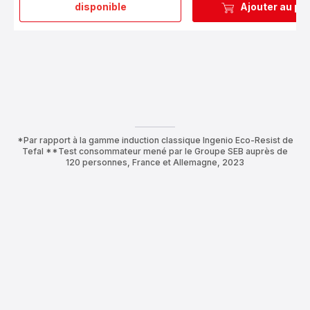
disponible
Ajouter au pa
6
Poignée
amovible
noire
*Par rapport à la gamme induction classique Ingenio Eco-Resist de
Tefal **Test consommateur mené par le Groupe SEB auprès de
120 personnes, France et Allemagne, 2023