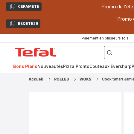
Promo de l'été
CERAMETE
Copier
Promo d
BBQETE26
Copier
Paiement en plusieurs fois
["Poêles
inox,
Accueil
Cake
Factory,
Tefal
Planchas,
Céramique..."]
Bons Plans
Nouveautés
Pizza Pronto
Couteaux Eversharp
P
Accueil
POELES
WOKS
Cook'Smart Jamie 