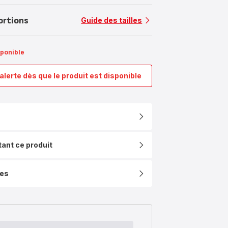
ortions
Guide des tailles
sponible
alerte dès que le produit est disponible
Cook'Smart
Jamie
Oliver,
Wok,
Antiadhésif,
Induction,
28cm
tant ce produit
ues