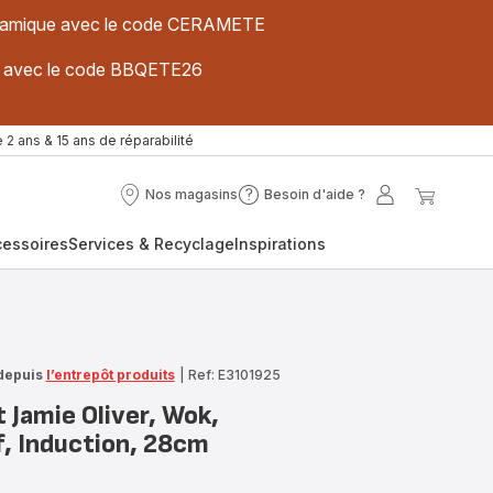
 céramique avec le code CERAMETE
ues avec le code BBQETE26
 2 ans & 15 ans de réparabilité
Nos magasins
Besoin d'aide ?
Nos
Besoin
Mon
Mon
magasins
d'aide
compte
panier
cessoires
Services & Recyclage
Inspirations
?
depuis
l’entrepôt produits
|
Ref: E3101925
 Jamie Oliver, Wok,
f, Induction, 28cm