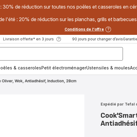
 : 30% de réduction sur toutes nos poêles et casseroles en
e l'été : 20% de réduction sur les planchas, grills et barbec
Conditions de l'offre
Livraison offerte* en 3 jours
90 jours pour changer d’avis
Garantie
oêles & casseroles
Petit électroménager
Ustensiles & moules
Ac
Oliver, Wok, Antiadhésif, Induction, 28cm
Expédié par Tefal 
Cook'Smart
Antiadhési