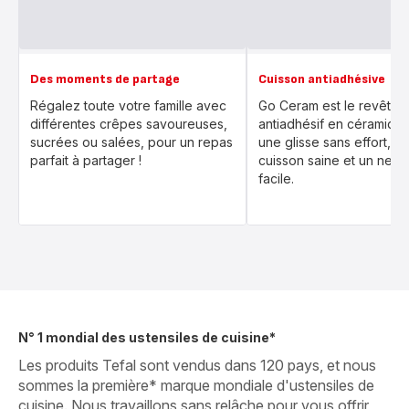
Des moments de partage
Cuisson antiadhésive
Régalez toute votre famille avec
Go Ceram est le revêtem
différentes crêpes savoureuses,
antiadhésif en céramique
sucrées ou salées, pour un repas
une glisse sans effort, p
parfait à partager !
cuisson saine et un nett
facile.
N° 1 mondial des ustensiles de cuisine*
Les produits Tefal sont vendus dans 120 pays, et nous
sommes la première* marque mondiale d'ustensiles de
cuisine. Nous travaillons sans relâche pour vous offrir