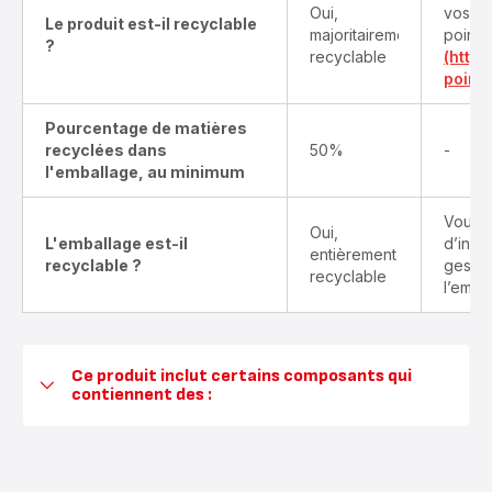
Oui,
vos pr
Le produit est-il recyclable
majoritairement
points
?
recyclable
(http
point-
Pourcentage de matières
recyclées dans
50%
-
l'emballage, au minimum
Vous t
Oui,
L'emballage est-il
d’info
entièrement
recyclable ?
gestes
recyclable
l’emba
Ce produit inclut certains composants qui
contiennent des :