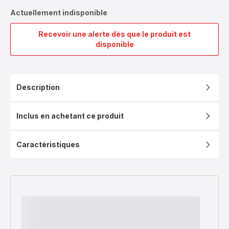
Actuellement indisponible
Recevoir une alerte dès que le produit est
Authentique
disponible
Eco,
Cocotte-
Minute®
,
Description
Inox,
Induction,
4.5L
Inclus en achetant ce produit
Caractéristiques