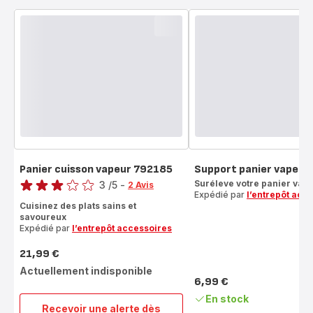
Panier cuisson vapeur 792185
Support panier vapeur
Note
Suréleve votre panier vap
3
/5
-
2 Avis
Expédié par
l’entrepôt acc
Avis
Cuisinez des plats sains et
3
savoureux
étoiles
Expédié par
l’entrepôt accessoires
(moyenne)
21,99 €
Prix
Actuellement indisponible
6,99 €
Prix
En stock
Recevoir une alerte dès