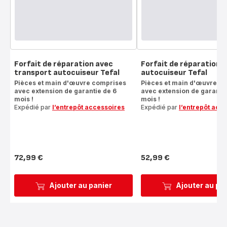
Forfait de réparation avec
Forfait de réparation
transport autocuiseur Tefal
autocuiseur Tefal
Pièces et main d'œuvre comprises
Pièces et main d'œuvre c
avec extension de garantie de 6
avec extension de garantie
mois !
mois !
Expédié par
l’entrepôt accessoires
Expédié par
l’entrepôt acc
72,99 €
52,99 €
Prix
Prix
Ajouter au panier
Ajouter au pa