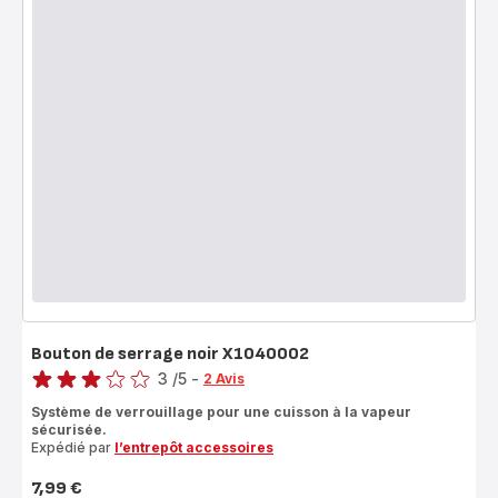
Bouton de serrage noir X1040002
Note
3
/5
-
2 Avis
Avis
Système de verrouillage pour une cuisson à la vapeur
3
sécurisée.
étoiles
Expédié par
l’entrepôt accessoires
(moyenne)
7,99 €
Prix